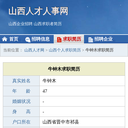
山西人才人事网
山西企业招聘
山西求职者简历
首页
招聘信息
求职简历
招聘企业
当前位置：
山西人才网
>
山西个人求职简历
>
牛钟木求职简历
牛钟木求职简历
真实姓名
牛钟木
性 别
年 龄
男
47
出生年月
婚姻状况
1979-04-17
-
学 历
身 高
初中
-
毕业学校
户口所在
石狮自然门武术学校
山西省晋中市祁县