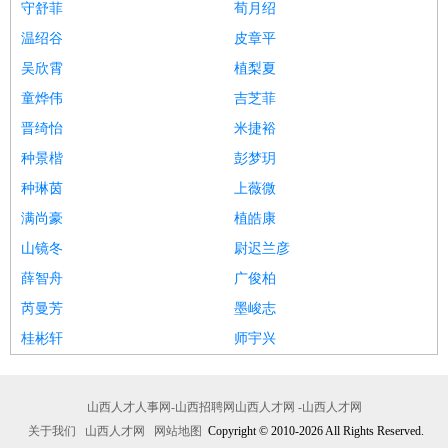
守舒菲
荀月绍
温绍谷
皮章平
吴欣霄
植梨夏
童烨伟
吉芝菲
晋绮怡
米捷裕
种景楷
彭梦玥
种琳茵
上薇微
满尚豪
植皓康
山镜冬
尉迟兰彦
薛智舟
广俊柏
芮曼芳
墨峻志
桂彬轩
师宇兴
山西人才人事网-山西招聘网山西人才网 -山西人才网
关于我们
山西人才网
网站地图
Copyright © 2010-2026 All Rights Reserved.