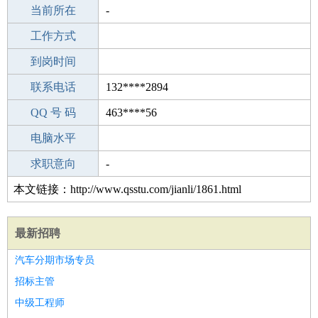
所学专业
当前所在
-
-
工作经验
工作方式
24
驾 照
到岗时间
无
期望月薪
联系电话
132****2894
手机号码
QQ 号 码
132****2894
463****56
微信号码
电脑水平
132****2894
外语水平
求职意向
-
本文链接：http://www.qsstu.com/jianli/1861.html
最新招聘
汽车分期市场专员
招标主管
中级工程师