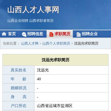
山西人才人事网
山西企业招聘
山西求职者简历
首页
招聘信息
求职简历
招聘企业
当前位置：
山西人才网
>
山西个人求职简历
>
沈远光求职简历
沈远光求职简历
真实姓名
沈远光
性 别
年 龄
男
40
出生年月
婚姻状况
1986-06-22
-
学 历
身 高
专科
-
毕业学校
户口所在
专科
山西省运城市盐湖区