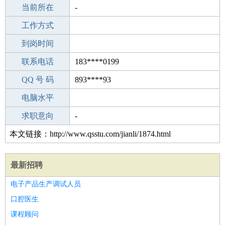
所学专业
当前所在
-
-
工作经验
工作方式
15
驾 照
到岗时间
B照
期望月薪
联系电话
183****0199
手机号码
QQ 号 码
183****0199
893****93
微信号码
电脑水平
183****0199
外语水平
求职意向
-
本文链接：http://www.qsstu.com/jianli/1874.html
最新招聘
电子产品生产调试人员
口腔医生
课程顾问