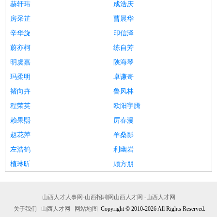
赫轩玮
成浩庆
房采芷
曹晨华
辛华旋
印信泽
蔚亦柯
练自芳
明虞嘉
陕海琴
玛柔明
卓谦奇
褚向卉
鲁风林
程荣英
欧阳宇腾
赖果熙
厉春漫
赵花萍
羊桑影
左浩鹤
利幽岩
植琳昕
顾方朋
山西人才人事网-山西招聘网山西人才网 -山西人才网
关于我们
山西人才网
网站地图
Copyright © 2010-2026 All Rights Reserved.