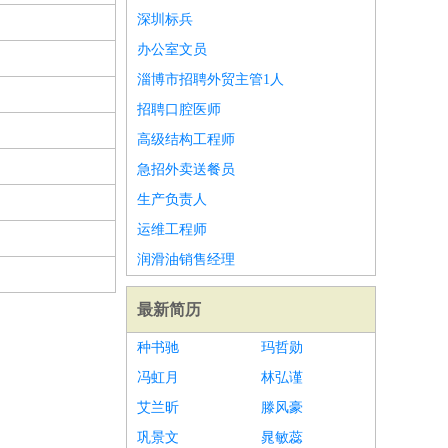
深圳标兵
办公室文员
淄博市招聘外贸主管1人
招聘口腔医师
高级结构工程师
急招外卖送餐员
生产负责人
运维工程师
润滑油销售经理
最新简历
种书驰
玛哲勋
冯虹月
林弘谨
艾兰昕
滕风豪
巩景文
晁敏蕊