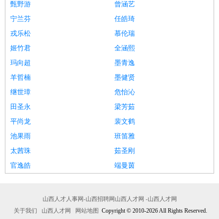
甄野游
曾涵艺
宁兰芬
任皓琦
戎乐松
慕伦瑞
姬竹君
全涵熙
玛向超
墨青逸
羊哲楠
墨健贤
继世璋
危怡沁
田圣永
梁芳茹
平尚龙
裴文鹤
池果雨
班笛雅
太茜珠
茹圣刚
官逸皓
端曼茵
山西人才人事网-山西招聘网山西人才网 -山西人才网
关于我们
山西人才网
网站地图
Copyright © 2010-2026 All Rights Reserved.