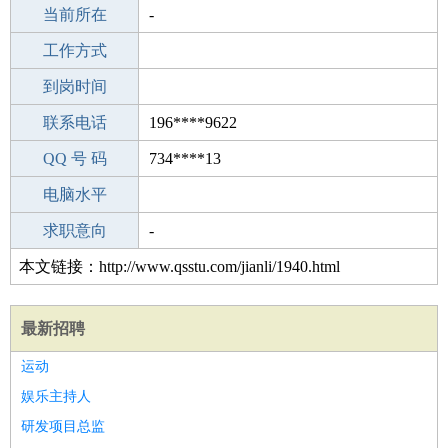
所学专业
当前所在
-
-
工作经验
工作方式
2
驾 照
到岗时间
B照
期望月薪
联系电话
196****9622
手机号码
QQ 号 码
196****9622
734****13
微信号码
电脑水平
196****9622
外语水平
求职意向
-
本文链接：http://www.qsstu.com/jianli/1940.html
最新招聘
运动
娱乐主持人
研发项目总监