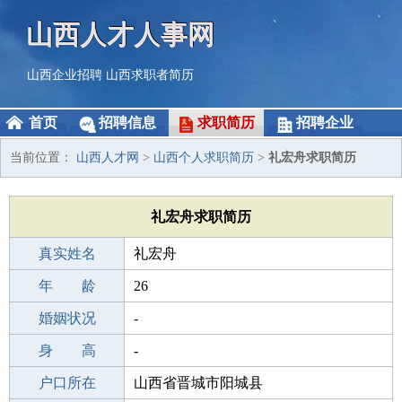
山西人才人事网
山西企业招聘
山西求职者简历
首页
招聘信息
求职简历
招聘企业
当前位置：
山西人才网
>
山西个人求职简历
>
礼宏舟求职简历
礼宏舟求职简历
真实姓名
礼宏舟
性 别
年 龄
男
26
出生年月
婚姻状况
2000-02-18
-
学 历
身 高
本科
-
毕业学校
户口所在
本科
山西省晋城市阳城县