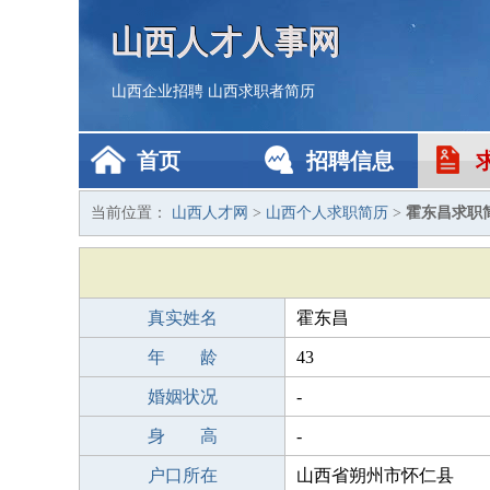
山西人才人事网
山西企业招聘
山西求职者简历
首页
招聘信息
当前位置：
山西人才网
>
山西个人求职简历
>
霍东昌求职
真实姓名
霍东昌
年 龄
43
婚姻状况
-
身 高
-
户口所在
山西省朔州市怀仁县