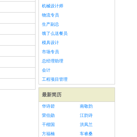
机械设计师
物流专员
生产副总
饿了么送餐员
模具设计
市场专员
总经理助理
会计
工程项目管理
最新简历
华诗碧
南敬韵
荣伯勋
江韵诗
干楷国
洪凤兰
方福楠
车睿桑