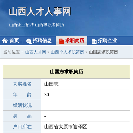
山西人才人事网
山西企业招聘
山西求职者简历
首页
招聘信息
求职简历
招聘企业
当前位置：
山西人才网
>
山西个人求职简历
>
山国志求职简历
山国志求职简历
真实姓名
山国志
性 别
年 龄
男
30
出生年月
婚姻状况
1996-03-20
-
学 历
身 高
高中
-
毕业学校
户口所在
高中
山西省太原市迎泽区