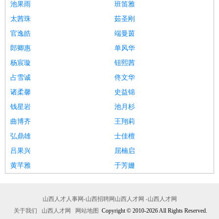
池果雨
班笛雅
太茜珠
茹圣刚
官逸皓
端曼茵
郎卿惠
单风华
杨宸璇
钮熙茜
占雪诚
佟文华
诸柔馨
史益锦
钱星岩
池月杉
曲博齐
王翔莉
弘鼎雄
士佳檀
吕果兴
屈楠启
黄芊雅
于芳姗
山西人才人事网-山西招聘网山西人才网 -山西人才网
关于我们
山西人才网
网站地图
Copyright © 2010-2026 All Rights Reserved.