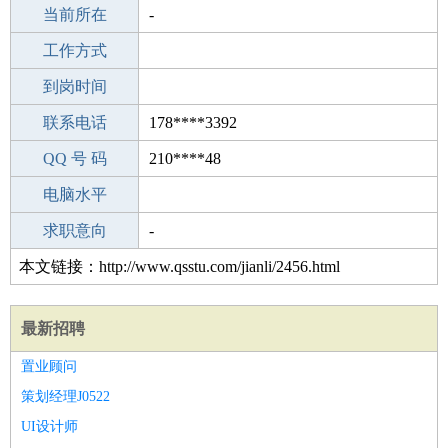
所学专业
当前所在
-
-
工作经验
工作方式
7
驾 照
到岗时间
C照
期望月薪
联系电话
178****3392
手机号码
QQ 号 码
178****3392
210****48
微信号码
电脑水平
178****3392
外语水平
求职意向
-
本文链接：http://www.qsstu.com/jianli/2456.html
最新招聘
置业顾问
策划经理J0522
UI设计师