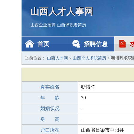
山西人才人事网
山西企业招聘
山西求职者简历
首页
招聘信息
当前位置：
山西人才网
>
山西个人求职简历
>
靳博晖求职
真实姓名
靳博晖
年 龄
39
婚姻状况
-
身 高
-
户口所在
山西省吕梁市中阳县