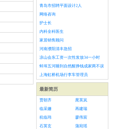
青岛市招聘平面设计2人
网络咨询
护士长
内科全科医生
家居销售顾问
河南濮阳清丰急招
凉山会东工资一次性发放34一小时
蚌埠五河睡到自然醒挣钱成家两不误
上海虹桥机场行李车管理员
最新简历
贾朝齐
晁英岚
临采姗
再建瑞
杭临玮
廖伟宸
石英玄
蒲宛瑶