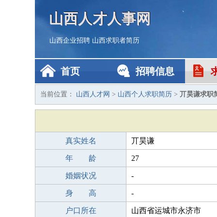
山西人才人事网
山西企业招聘
山西求职者简历
首页
招聘信息
当前位置：
山西人才网
>
山西个人求职简历
>
丌昊谦求职
真实姓名
丌昊谦
年 龄
27
婚姻状况
-
身 高
-
户口所在
山西省运城市永济市