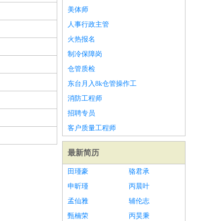
美体师
人事行政主管
火热报名
制冷保障岗
仓管质检
东台月入8k仓管操作工
消防工程师
招聘专员
客户质量工程师
最新简历
田瑾豪
骆君承
申昕瑾
丙晨叶
孟仙雅
辅伦志
甄楠荣
丙昊秉