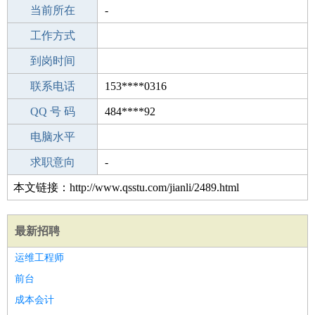
所学专业
当前所在
-
-
工作经验
工作方式
23
驾 照
到岗时间
A照
期望月薪
联系电话
153****0316
手机号码
QQ 号 码
153****0316
484****92
微信号码
电脑水平
153****0316
外语水平
求职意向
-
本文链接：http://www.qsstu.com/jianli/2489.html
最新招聘
运维工程师
前台
成本会计