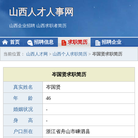
山西人才人事网
山西企业招聘
山西求职者简历
首页
招聘信息
求职简历
招聘企业
当前位置：
山西人才网
>
山西个人求职简历
>
岑国贤求职简历
岑国贤求职简历
真实姓名
岑国贤
性 别
年 龄
男
46
出生年月
婚姻状况
1980-08-29
-
学 历
身 高
成人教育
-
毕业学校
户口所在
美容技能培训学校
浙江省舟山市嵊泗县