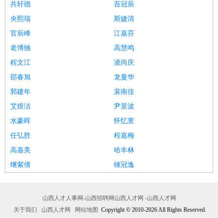
共轩德
吾冠辰
央熙瑞
斯婕清
官辰峰
江嘉芬
老博驰
高慧鸣
程文江
凌尚庆
邵春旭
龙曼华
郭建年
裴南佳
艾煜洁
尹景波
水豪晖
怀忆萱
任弘胜
程嘉梅
高嘉美
哈丰林
继紫倩
锺冠逸
山西人才人事网-山西招聘网山西人才网 -山西人才网
关于我们
山西人才网
网站地图
Copyright © 2010-2026 All Rights Reserved.