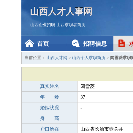
山西人才人事网
山西企业招聘
山西求职者简历
首页
招聘信息
当前位置：
山西人才网
>
山西个人求职简历
>
闻雪菱求职
真实姓名
闻雪菱
年 龄
37
婚姻状况
-
身 高
-
户口所在
山西省长治市壶关县