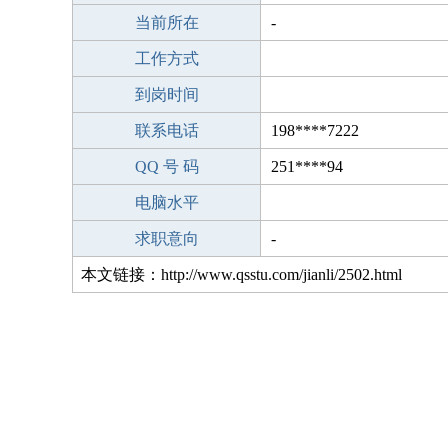
当前所在
-
工作方式
到岗时间
联系电话
198****7222
QQ 号 码
251****94
电脑水平
求职意向
-
本文链接：http://www.qsstu.com/jianli/2502.html