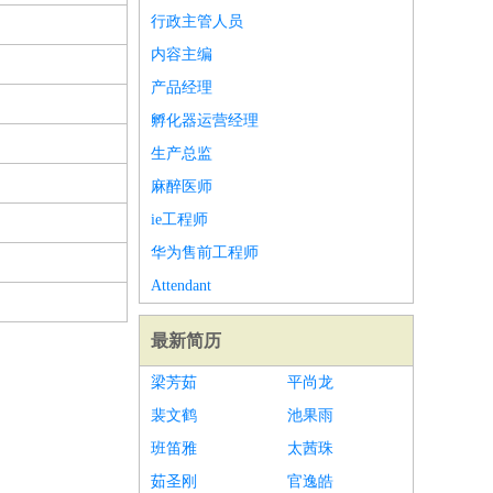
行政主管人员
内容主编
产品经理
孵化器运营经理
生产总监
麻醉医师
ie工程师
华为售前工程师
Attendant
最新简历
梁芳茹
平尚龙
裴文鹤
池果雨
班笛雅
太茜珠
茹圣刚
官逸皓