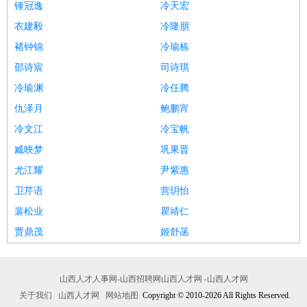
锺冠逸
冷天宏
衣建毅
冷隆朋
褚钟锦
冷瑜栋
邵诗宸
司诗琪
冷瑜渊
冷任腾
仇泽月
鲍鹏宵
冷文江
冷宝帆
臧映梦
巩果晋
尤江耀
尹紫惠
卫芹语
营玥怡
裴松业
瞿靖仁
贾鼎茂
姬舒菡
山西人才人事网-山西招聘网山西人才网 -山西人才网
关于我们
山西人才网
网站地图
Copyright © 2010-2026 All Rights Reserved.