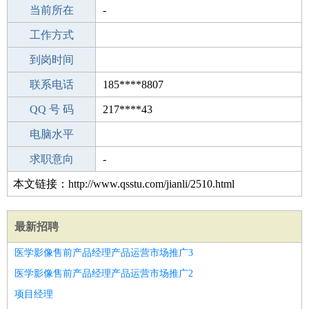
所学专业
当前所在
-
-
工作经验
工作方式
12
驾 照
到岗时间
C照
期望月薪
联系电话
185****8807
手机号码
QQ 号 码
185****8807
217****43
微信号码
电脑水平
185****8807
外语水平
求职意向
-
本文链接：http://www.qsstu.com/jianli/2510.html
最新招聘
医学影像售前产品经理产品运营市场推广3
医学影像售前产品经理产品运营市场推广2
项目经理