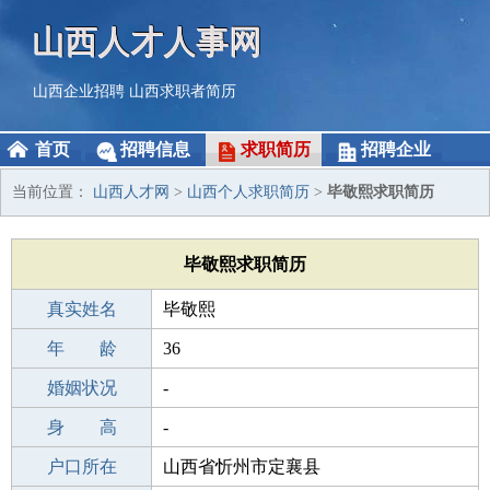
山西人才人事网
山西企业招聘
山西求职者简历
首页
招聘信息
求职简历
招聘企业
当前位置：
山西人才网
>
山西个人求职简历
>
毕敬熙求职简历
毕敬熙求职简历
真实姓名
毕敬熙
性 别
年 龄
男
36
出生年月
婚姻状况
1990-10-17
-
学 历
身 高
高中
-
毕业学校
户口所在
南京河西中学
山西省忻州市定襄县