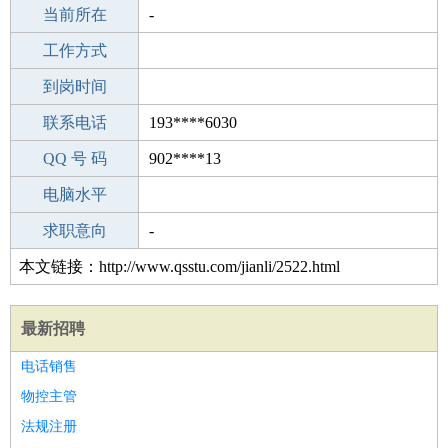
所学专业
当前所在
-
-
工作经验
工作方式
16
驾 照
到岗时间
未知
期望月薪
联系电话
193****6030
手机号码
QQ 号 码
193****6030
902****13
微信号码
电脑水平
193****6030
外语水平
求职意向
-
本文链接：http://www.qsstu.com/jianli/2522.html
最新招聘
电话销售
物控主管
法规注册