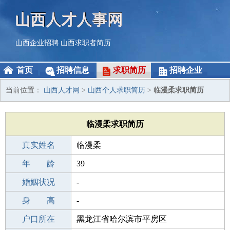
山西人才人事网
山西企业招聘
山西求职者简历
首页
招聘信息
求职简历
招聘企业
当前位置：
山西人才网
>
山西个人求职简历
>
临漫柔求职简历
临漫柔求职简历
真实姓名
临漫柔
性 别
年 龄
女
39
出生年月
婚姻状况
1987-10-16
-
学 历
身 高
高中
-
毕业学校
户口所在
太原新兴中学
黑龙江省哈尔滨市平房区