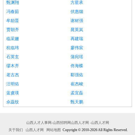
甄渊翔
方星承
冯春茹
伏惠烟
牟励晋
谢材强
贾朝齐
晁英岚
临采姗
再建瑞
杭临玮
廖伟宸
石英玄
蒲宛瑶
缪木齐
佟海蝶
老古杰
郗强佑
汪明佑
崔杰峻
蓝虞瑛
孟宜磊
佘蕊纹
甄天鹏
山西人才人事网-山西招聘网山西人才网 -山西人才网
关于我们
山西人才网
网站地图
Copyright © 2010-2026 All Rights Reserved.