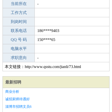
所学专业
当前所在
-
-
工作经验
工作方式
21
驾 照
到岗时间
C照
期望月薪
联系电话
186****9403
手机号码
QQ 号 码
186****9403
150****65
微信号码
电脑水平
186****9403
外语水平
求职意向
-
本文链接：http://www.qsstu.com/jianli/73.html
最新招聘
商业分析
诚招厨师待遇好
淄博市招聘文员6