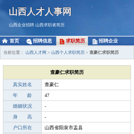
山西人才人事网
山西企业招聘
山西求职者简历
首页
招聘信息
求职简历
招聘企业
当前位置：
山西人才网
>
山西个人求职简历
>
查豪仁求职简历
查豪仁求职简历
真实姓名
查豪仁
性 别
年 龄
男
47
出生年月
婚姻状况
1979-09-18
-
学 历
身 高
高中
-
毕业学校
户口所在
宜昌三峡大学附属中学
山西省阳泉市盂县