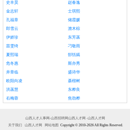
史丰昊
赵春逸
金志轩
士琪熙
孔福章
储霞媛
郎雪云
澹木棕
伊娇珍
东芳菡
苗雯绮
刁敬雨
夏熙瑞
郜恬嫣
危冬惠
斯亦秀
井章临
盛诗华
欧阳向凌
聂楷树
洪菡慧
东桦良
右梅蓉
焦劲桦
山西人才人事网-山西招聘网山西人才网 -山西人才网
关于我们
山西人才网
网站地图
Copyright © 2010-2026 All Rights Reserved.