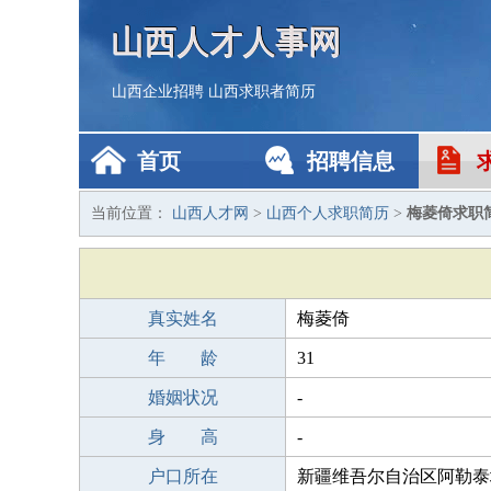
山西人才人事网
山西企业招聘
山西求职者简历
首页
招聘信息
当前位置：
山西人才网
>
山西个人求职简历
>
梅菱倚求职
真实姓名
梅菱倚
年 龄
31
婚姻状况
-
身 高
-
户口所在
新疆维吾尔自治区阿勒泰