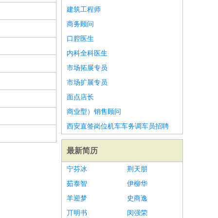
建筑工程师
商务顾问
口腔医生
内科全科医生
市场拓展专员
市场扩展专员
面点店长
商业型）销售顾问
西安直签岗位机车车务调车员招聘
最新简历
宁芬冰
荆天朋
茹泰智
伊柳华
羊迎梦
史商逸
丌明书
闵强荣