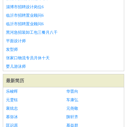
淄博市招聘设计岗位6
临沂市招聘置业顾问6
临沂市招聘置业顾问6
黑河急招装卸工包三餐月八千
平面设计师
发型师
张家口物流专员月休十天
婴儿游泳师
最新简历
乐峻晖
华晋向
元雯钰
车康弘
襄炫志
元尧敬
慕弥冰
陕轩齐
匡识原
慕益群