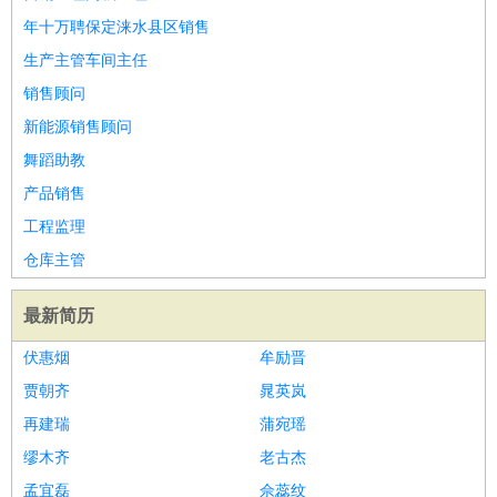
年十万聘保定涞水县区销售
生产主管车间主任
销售顾问
新能源销售顾问
舞蹈助教
产品销售
工程监理
仓库主管
最新简历
伏惠烟
牟励晋
贾朝齐
晁英岚
再建瑞
蒲宛瑶
缪木齐
老古杰
孟宜磊
佘蕊纹