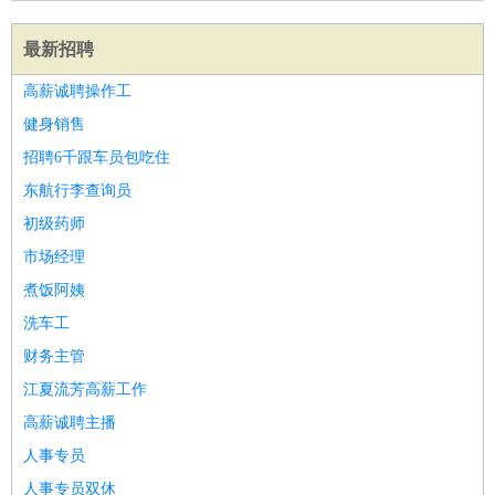
最新招聘
高薪诚聘操作工
健身销售
招聘6千跟车员包吃住
东航行李查询员
初级药师
市场经理
煮饭阿姨
洗车工
财务主管
江夏流芳高薪工作
高薪诚聘主播
人事专员
人事专员双休