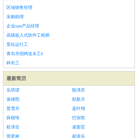
区域销售经理
采购助理
企业saas产品经理
高级嵌入式软件工程师
泵站运行工
青岛市招聘送水工6
样衣工
最新简历
岳琪珺
陈泽庆
裴雄熙
郜新月
晋雪月
蓝叶翔
薛楷琦
巴弥凯
权泽吉
凌梨芸
营君林
郝涛乐