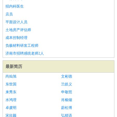
招内科医生
店员
平面设计人员
土地房产评估师
成本控制经理
负极材料研发工程师
济南市招聘感统老师2人
最新简历
尚灿旭
文彬德
东世国
兰皓义
来秀东
申敬照
水鸿理
肖榆烟
卓虞明
蔚松博
宋欣颖
弘晴语