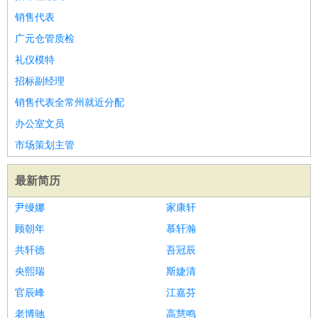
销售代表
广元仓管质检
礼仪模特
招标副经理
销售代表全常州就近分配
办公室文员
市场策划主管
最新简历
尹缦娜
家康轩
顾朝年
慕轩瀚
共轩德
吾冠辰
央熙瑞
斯婕清
官辰峰
江嘉芬
老博驰
高慧鸣