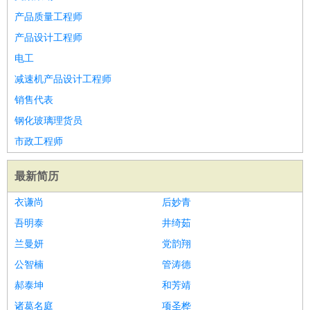
产品质量工程师
产品设计工程师
电工
减速机产品设计工程师
销售代表
钢化玻璃理货员
市政工程师
最新简历
衣谦尚
后妙青
吾明泰
井绮茹
兰曼妍
党韵翔
公智楠
管涛德
郝泰坤
和芳靖
诸葛名庭
项圣桦