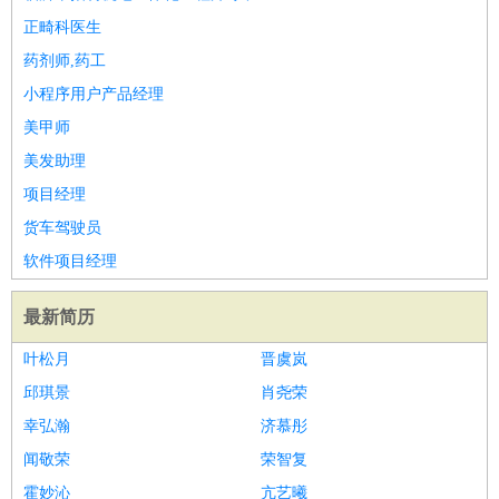
正畸科医生
药剂师,药工
小程序用户产品经理
美甲师
美发助理
项目经理
货车驾驶员
软件项目经理
最新简历
叶松月
晋虞岚
邱琪景
肖尧荣
幸弘瀚
济慕彤
闻敬荣
荣智复
霍妙沁
亢艺曦