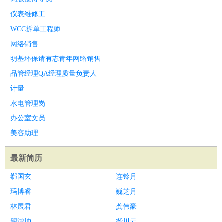
仪表维修工
WCC拆单工程师
网络销售
明基环保请有志青年网络销售
品管经理QA经理质量负责人
计量
水电管理岗
办公室文员
美容助理
最新简历
郗国玄
连铃月
玛博睿
巍芝月
林展君
龚伟豪
翟鸿坤
尧川云