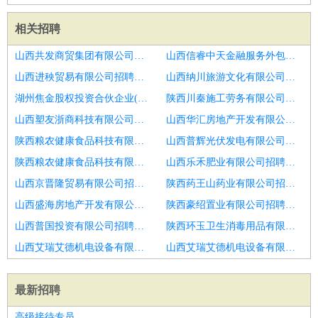
相关招聘
山西共发商贸集团有限公司招聘保洁
山西信睿中天金融服务外包有限公司招聘保洁
山西进秧贸易有限公司招聘青岛市招聘保洁6
山西纳川旅游文化有限公司招聘保洁
湖州焦金股权投资合伙企业(有限合伙)招聘楼面保洁员
陕西川秦施工劳务有限公司招聘保洁
山西塑友浙商科技有限公司招聘房地产
山西华汇房地产开发有限公司招聘宿管员
陕西粮农健康食品科技有限责任公司招聘宿管员
山西普辉光伏发电有限公司招聘宿管员
陕西粮农健康食品科技有限责任公司招聘宿管员
山西乐禾肥业有限公司招聘保洁
山西京晋隆贸易有限公司招聘保洁
陕西药王山药业有限公司招聘行政部主管
山西盛海房地产开发有限公司招聘物业保洁员
陕西豪绍置业有限公司招聘保洁员
山西普国投资有限公司招聘保洁员
陕西环玉卫生消毒用品有限公司招聘保洁
山西艾瑞艾德机电设备有限公司招聘保洁主管
山西艾瑞艾德机电设备有限公司招聘保洁员
最新招聘
高级接待专员