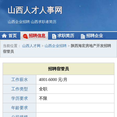
山西人才人事网
山西企业招聘
山西求职者简历
首页
招聘信息
求职简历
招聘企业
当前位置：
山西人才网
>
山西企业招聘
>
陕西海宏房地产开发招聘
宿管员
招聘宿管员
工作薪水
4001-6000 元/月
招聘人数
工作类型
若干
全职
性别要求
学历要求
-
不限
工作经验
年龄要求
不限