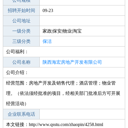
工作地点
公司规模
招聘开始时间
公司电话
09-23
招聘结束时间
公司地址
2021-11-22
一级分类
家政|保安|物业|淘宝
二级分类
三级分类
家政/安保
保洁
公司福利：
其他行业
其他
公司名称
陕西海宏房地产开发有限公司
公司介绍：
公司类型
其他有限责任公司
经营范围：房地产开发及销售代理；酒店管理；物业管
理。（依法须经批准的项目，经相关部门批准后方可开展
经营活动）
企业联系电话
本文链接：http://www.qsstu.com/zhaopin/4258.html