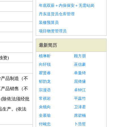
年底双薪＋内保保安＋无需站岗
丹东送货员仓库管理
装修预算员
项目物资管理员
最新简历
植琳昕
顾方朋
独资)
向轩锐
巫信豪
瞿贤睿
单曼绮
学产品制造（不
郁韵龙
屈倚缘
工产品销售（不
宗漫语
卓钟江
(除依法须经批
常祺岩
平蕊竹
央镜向
卫泽君
生产。(依法
全慕瑜
席碧楠
付峻忠
卜浩哲