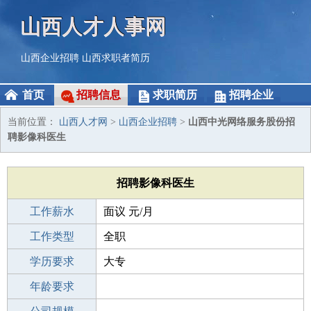
山西人才人事网
山西企业招聘
山西求职者简历
首页
招聘信息
求职简历
招聘企业
当前位置：
山西人才网
>
山西企业招聘
>
山西中光网络服务股份招
聘影像科医生
招聘影像科医生
工作薪水
面议 元/月
招聘人数
工作类型
若干
全职
性别要求
学历要求
-
大专
工作经验
年龄要求
10年以上