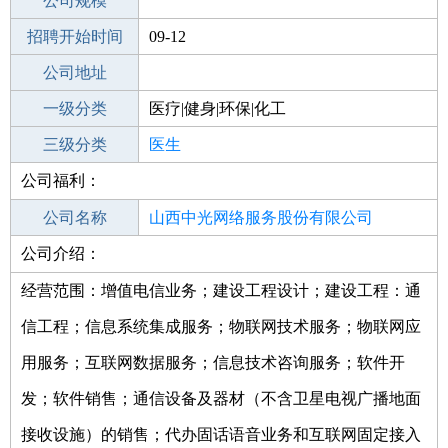
工作地点
公司规模
招聘开始时间
公司电话
09-12
招聘结束时间
公司地址
2021-11-30
一级分类
医疗|健身|环保|化工
二级分类
三级分类
医疗/护理
医生
公司福利：
其他行业
公司名称
山西中光网络服务股份有限公司
公司介绍：
公司类型
股份有限公司(非上市、自然人投资或控
股)
经营范围：增值电信业务；建设工程设计；建设工程：通
信工程；信息系统集成服务；物联网技术服务；物联网应
用服务；互联网数据服务；信息技术咨询服务；软件开
发；软件销售；通信设备及器材（不含卫星电视广播地面
接收设施）的销售；代办固话语音业务和互联网固定接入