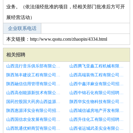
业务。（依法须经批准的项目，经相关部门批准后方可开
展经营活动）
企业联系电话
本文链接：http://www.qsstu.com/zhaopin/4334.html
相关招聘
山西流行音乐俱乐部有限公司招聘外科
山西腾飞亚鑫工程机械有限公司招聘高端口腔诊所招聘年轻车瓷技师
陕西旭丰建设工程有限公司招聘中医医生
山西高端装饰工程有限公司招聘康复治疗师
陕西融信信用管理有限公司招聘口腔医生,实习
山西中鑫洋麻业有限公司招聘中医医生
山西高创能源新技术有限公司招聘口腔执业医师
山西中锦石化有限公司招聘实习
国药控股国大药房山西益源连锁有限公司晋中颐景水宫店招聘外科
陕西华实生物科技有限公司招聘呼吸内科,内科全科医生
陕西惠源泽实业有限公司招聘中医医生
山西城信诚房地产开发有限公司招聘医生办公室医生
山西国信农业发展有限公司招聘病理科诊断医生
山西升佳化工有限公司招聘临床医生
山西凯通优鲜商贸有限公司招聘疼痛医师
山西省运城武圣实业有限公司招聘口腔应届毕业生