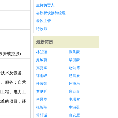
生鲜负责人
会议餐饮接待经理
餐饮主管
特效师
最新简历
林弘谨
滕风豪
投资或控股)
晁敏蕊
毕朋豪
亢雯卿
赵劲博
子技术及设备、
练雨峻
逯晨辰
售、服务；自营
杜涛荣
怀捷乐
明工程、电力工
贾夏昕
襄百泰
傅晨华
申琪絮
批准的项目，经
张智翔
牛淑盈
常轩诚
白安雁