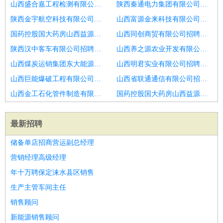
山西盛合嘉工程检测有限公司招聘工业互联网客户经理
陕西秦通电力集团有限公司招聘销售客户经理输注产品线
陕西金宇航空科技有限公司招聘客户经理
山西富源金来科技有限公司招聘bd经理
国药控股国大药房山西益源连锁有限公司平阳路店中医坐堂医诊所招聘客户经理
山西同创商贸有限公司招聘客户经理
陕西汉中客车有限公司招聘互联网客户经理
山西养之源农业开发有限公司招聘信贷经理底薪高提成Q
山西煤炭运销集团东大能源有限公司招聘电销客户经理
山西明君实业有限公司招聘保险代理人经纪人客户经理
山西巨能爆破工程有限公司招聘银行个人业务客户经理
山西省联通通信有限公司招聘客户经理
山西金工石化管件制造有限公司招聘大客户经理
国药控股国大药房山西益源连锁有限公司馨春龙城苑店招聘瑞安地区4S店客户经理
最新招聘
储备单店招商营运副总经理
营销经理高级经理
年十万聘保定涞水县区销售
生产主管车间主任
销售顾问
新能源销售顾问