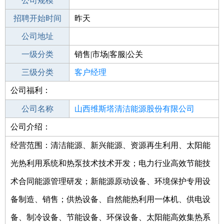
工作地点
公司规模
招聘开始时间
公司电话
昨天
招聘结束时间
公司地址
2021-09-24
一级分类
销售|市场|客服|公关
二级分类
三级分类
销售
客户经理
公司福利：
其他行业
不限
公司名称
山西维斯塔清洁能源股份有限公司
公司介绍：
公司类型
股份有限公司(非上市、自然人投资或控
股)
经营范围：清洁能源、新兴能源、资源再生利用、太阳能
光热利用系统和热泵技术技术开发；电力行业高效节能技
术合同能源管理研发；新能源原动设备、环境保护专用设
备制造、销售；供热设备、自然能热利用一体机、供电设
备、制冷设备、节能设备、环保设备、太阳能高效集热系