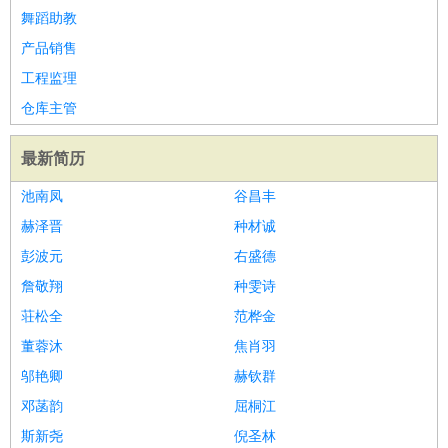
舞蹈助教
产品销售
工程监理
仓库主管
最新简历
池南凤
谷昌丰
赫泽晋
种材诚
彭波元
右盛德
詹敬翔
种雯诗
荘松全
范桦金
董蓉沐
焦肖羽
邬艳卿
赫钦群
邓菡韵
屈桐江
斯新尧
倪圣林