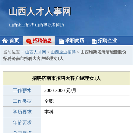
山西人才人事网
山西企业招聘
山西求职者简历
首页
招聘信息
求职简历
招聘企业
当前位置：
山西人才网
>
山西企业招聘
>
山西维斯塔清洁能源股份
招聘济南市招聘大客户经理女1人
招聘济南市招聘大客户经理女1人
工作薪水
2000-3000 元/月
招聘人数
工作类型
1人
全职
性别要求
学历要求
-
本科
工作经验
年龄要求
1-3年