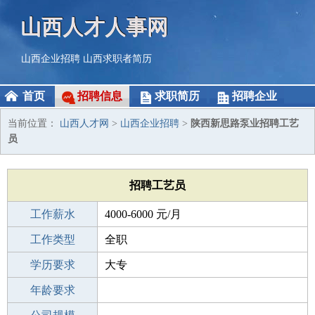
山西人才人事网
山西企业招聘
山西求职者简历
首页
招聘信息
求职简历
招聘企业
当前位置：
山西人才网
>
山西企业招聘
>
陕西新思路泵业招聘工艺
员
招聘工艺员
工作薪水
4000-6000 元/月
招聘人数
工作类型
1人
全职
性别要求
学历要求
-
大专
工作经验
年龄要求
1-3年