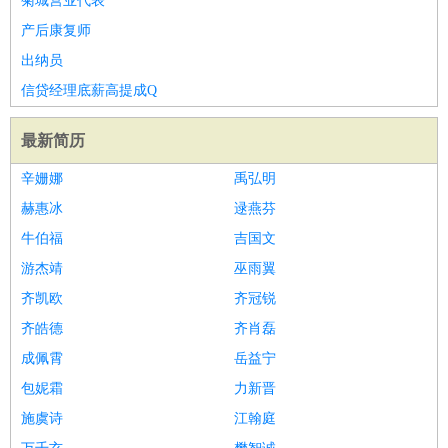
菊城营业代表
产后康复师
出纳员
信贷经理底薪高提成Q
最新简历
辛姗娜
禹弘明
赫惠冰
逯燕芬
牛伯福
吉国文
游杰靖
巫雨翼
齐凯欧
齐冠锐
齐皓德
齐肖磊
成佩霄
岳益宁
包妮霜
力新晋
施虞诗
江翰庭