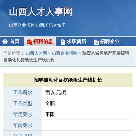
山西人才人事网
山西企业招聘
山西求职者简历
首页
招聘信息
求职简历
招聘企业
当前位置：
山西人才网
>
山西企业招聘
>
陕西京城房地产开发招聘
自动化瓦楞纸板生产线机长
招聘自动化瓦楞纸板生产线机长
工作薪水
面议 元/月
招聘人数
工作类型
10人
全职
性别要求
学历要求
-
不限
工作经验
年龄要求
不限