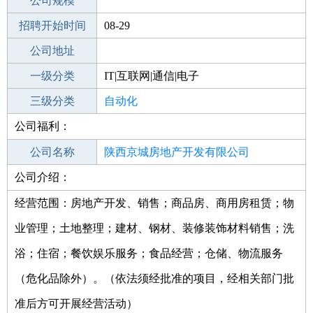
工作地点
公司规模
招聘开始时间
公司电话
08-29
招聘结束时间
公司地址
2021-09-18
一级分类
IT|互联网|通信|电子
二级分类
三级分类
电子/电气
自动化
公司福利：
其他行业
印刷/软包装/人才
公司名称
陕西京城房地产开发有限公司
公司介绍：
公司类型
有限责任公司(自然人独资)
经营范围：房地产开发、销售；商品房、商用房租赁；物
业管理；土地整理；建材、钢材、装修装饰材料销售；洗
浴；住宿；餐饮娱乐服务；食品经营；仓储、物流服务
（危化品除外）。（依法须经批准的项目，经相关部门批
准后方可开展经营活动）