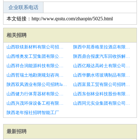
企业联系电话
本文链接：http://www.qsstu.com/zhaopin/5025.html
相关招聘
山西联镁新材料有限公司招聘电器设备检修员
陕西中苑香格里拉酒店有限公司招聘安装施工员
山西维奥发工贸集团有限公司招聘青岛市招聘研发工程师6
陕西鼎合报废汽车回收拆解有限责任公司招聘自动化系统工程
山西祥合润能源科技有限公司招聘巡检服务运营岗
山西亿顺达高岭土有限公司招聘自动化生产管理
山西哲瑞土地勘测规划咨询有限公司招聘MES應用工程師
山西华鹏水塔玻璃制品有限责任公司招聘内勤信息员
陕西双凤酒业有限公司招聘Java工程师
山西富晨工贸有限公司招聘资料所所长
山西健力行体育器材有限公司招聘自动化IE主管
山西东创林业科技股份有限公司招聘通信设备设计师
山西兴茂环保设备工程有限公司招聘产品工程师
山西同元实业集团有限公司招聘自动化电控工程师
陕西老年报社招聘智能工厂
最新招聘