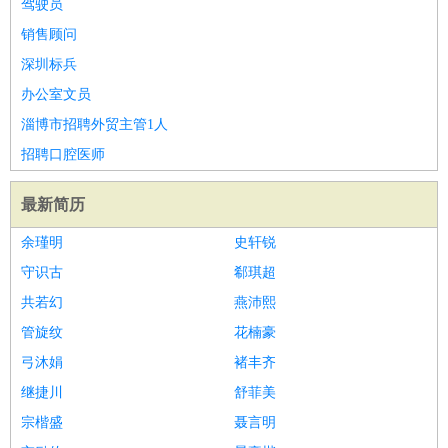
驾驶员
销售顾问
深圳标兵
办公室文员
淄博市招聘外贸主管1人
招聘口腔医师
最新简历
余瑾明
史轩锐
守识古
郗琪超
共若幻
燕沛熙
管旋纹
花楠豪
弓沐娟
褚丰齐
继捷川
舒菲美
宗楷盛
聂言明