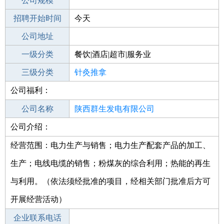
工作地点
公司规模
招聘开始时间
公司电话
今天
招聘结束时间
公司地址
2021-11-04
一级分类
餐饮|酒店|超市|服务业
二级分类
三级分类
休闲娱乐
针灸推拿
公司福利：
其他行业
制药/生物工程/医护
公司名称
陕西群生发电有限公司
公司介绍：
公司类型
其他有限责任公司
经营范围：电力生产与销售；电力生产配套产品的加工、
生产；电线电缆的销售；粉煤灰的综合利用；热能的再生
与利用。（依法须经批准的项目，经相关部门批准后方可
开展经营活动）
企业联系电话