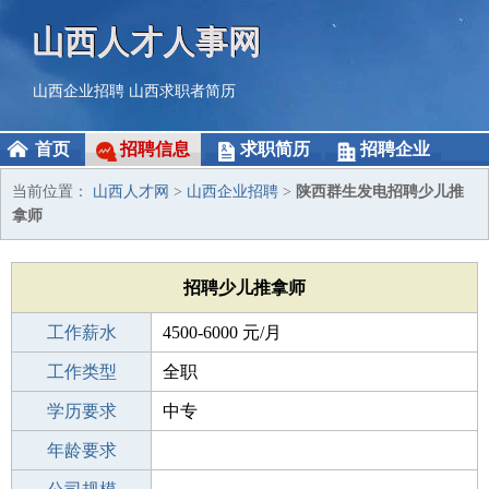
山西人才人事网
山西企业招聘
山西求职者简历
首页
招聘信息
求职简历
招聘企业
当前位置：
山西人才网
>
山西企业招聘
>
陕西群生发电招聘少儿推
拿师
招聘少儿推拿师
工作薪水
4500-6000 元/月
招聘人数
工作类型
1人
全职
性别要求
学历要求
-
中专
工作经验
年龄要求
不限