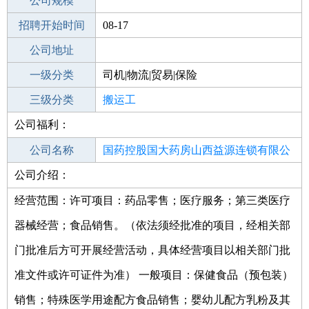
工作地点
公司规模
招聘开始时间
公司电话
08-17
招聘结束时间
公司地址
2021-09-27
一级分类
司机|物流|贸易|保险
二级分类
三级分类
物流/仓储
搬运工
公司福利：
其他行业
公司名称
国药控股国大药房山西益源连锁有限公
公司介绍：
公司类型
司晋城桃苑路店
其他有限责任公司分公司
经营范围：许可项目：药品零售；医疗服务；第三类医疗
器械经营；食品销售。（依法须经批准的项目，经相关部
门批准后方可开展经营活动，具体经营项目以相关部门批
准文件或许可证件为准） 一般项目：保健食品（预包装）
销售；特殊医学用途配方食品销售；婴幼儿配方乳粉及其