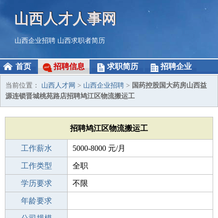
山西人才人事网
山西企业招聘
山西求职者简历
首页
招聘信息
求职简历
招聘企业
当前位置：
山西人才网
>
山西企业招聘
>
国药控股国大药房山西益
源连锁晋城桃苑路店招聘鸠江区物流搬运工
招聘鸠江区物流搬运工
工作薪水
5000-8000 元/月
招聘人数
工作类型
1人
全职
性别要求
学历要求
-
不限
工作经验
年龄要求
不限