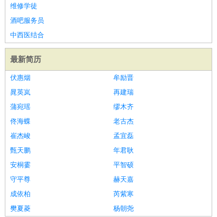
维修学徒
酒吧服务员
中西医结合
最新简历
伏惠烟
牟励晋
晁英岚
再建瑞
蒲宛瑶
缪木齐
佟海蝶
老古杰
崔杰峻
孟宜磊
甄天鹏
年君耿
安桐霎
平智硕
守平尊
赫天嘉
成依柏
芮紫寒
樊夏菱
杨朝尧