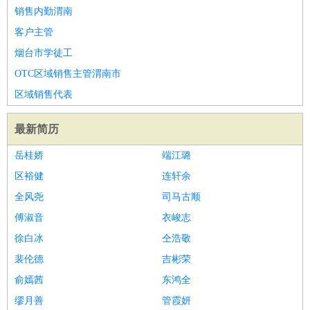
销售内勤渭南
客户主管
烟台市学徒工
OTC区域销售主管渭南市
区域销售代表
最新简历
岳桂娇
端江璐
区裕健
连轩余
全风尧
司马古顺
傅淑音
衣峻志
徐白冰
仝浩敬
裴伦德
吉彬荣
俞嫣茜
东鸿全
缪月善
管霞妍