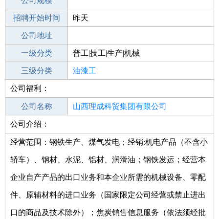
工作地点
公司规模
招聘开始时间
公司电话
昨天
招聘结束时间
公司地址
2022-09-08
一级分类
普工|技工|生产|机械
二级分类
三级分类
普工/技工
油漆工
公司福利：
其他行业
钢结构
公司名称
山西理成科贸集团有限公司
公司介绍：
公司类型
有限责任公司(自然人投资或控股)
经营范围：钢铁生产、煤气发电；经销:机电产品（不含小
轿车）、钢材、水泥、铝材、润滑油；钢铁发运；经营本
企业自产产品的出口业务和本企业所需的机械设备、零配
件、原辅材料的进口业务（国家限定公司经营或禁止进出
口的商品及技术除外）；焦炭销售信息服务（依法须经批