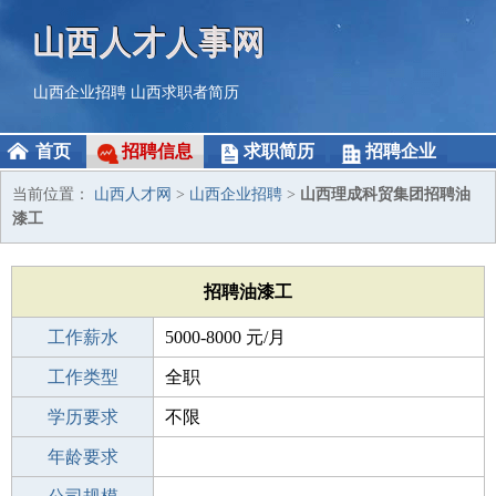
山西人才人事网
山西企业招聘
山西求职者简历
首页
招聘信息
求职简历
招聘企业
当前位置：
山西人才网
>
山西企业招聘
>
山西理成科贸集团招聘油
漆工
招聘油漆工
工作薪水
5000-8000 元/月
招聘人数
工作类型
2人
全职
性别要求
学历要求
-
不限
工作经验
年龄要求
不限