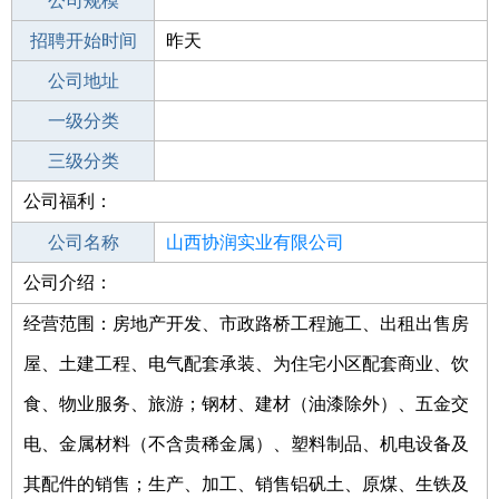
工作地点
公司规模
招聘开始时间
公司电话
昨天
招聘结束时间
公司地址
2022-05-11
一级分类
二级分类
三级分类
公司福利：
其他行业
公司名称
山西协润实业有限公司
公司介绍：
公司类型
有限责任公司(自然人投资或控股)
经营范围：房地产开发、市政路桥工程施工、出租出售房
屋、土建工程、电气配套承装、为住宅小区配套商业、饮
食、物业服务、旅游；钢材、建材（油漆除外）、五金交
电、金属材料（不含贵稀金属）、塑料制品、机电设备及
其配件的销售；生产、加工、销售铝矾土、原煤、生铁及