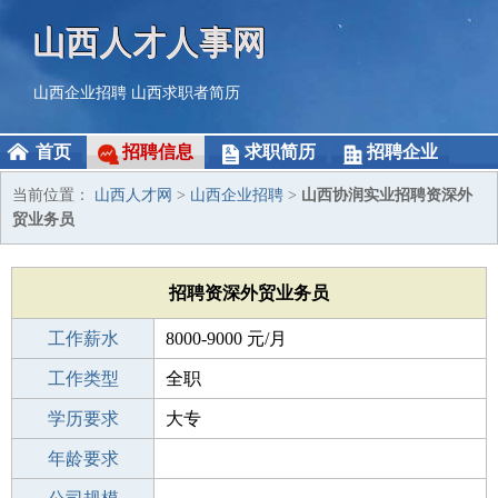
山西人才人事网
山西企业招聘
山西求职者简历
首页
招聘信息
求职简历
招聘企业
当前位置：
山西人才网
>
山西企业招聘
>
山西协润实业招聘资深外
贸业务员
招聘资深外贸业务员
工作薪水
8000-9000 元/月
招聘人数
工作类型
若干
全职
性别要求
学历要求
-
大专
工作经验
年龄要求
1-3年