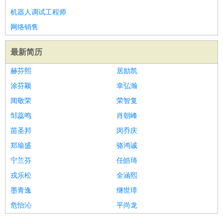
机器人调试工程师
网络销售
最新简历
赫芬熙
居励凯
涂芬颖
幸弘瀚
闻敬荣
荣智复
邹蕊鸣
肖朝峰
苗圣邦
闵乔庆
郑瑜盛
骆鸿诚
宁兰芬
任皓琦
戎乐松
全涵熙
墨青逸
继世璋
危怡沁
平尚龙