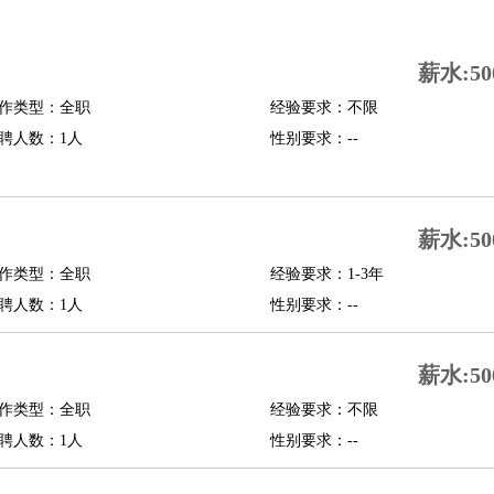
司机
驾校教练
带车司机
地铁司机
高铁司机
小车司机
快车司机
专车司机
薪水:50
度员
作类型：全职
经验要求：不限
报关员
买手
聘人数：1人
性别要求：--
精算师
契约管理
保险内勤
学徒
咖啡师
茶艺师
迎宾
理
酒店管家
导游
旅游顾问
签证专员
订票员
试睡师
薪水:50
管理
店长
作类型：全职
经验要求：1-3年
美体师
美容顾问
美容助理
美容店长
宠物美容
聘人数：1人
性别要求：--
场务
群众演员
音效师
灯光师
编剧
主播
薪水:50
程师
运维工程师
技术支持
硬件工程师
系统工程师
通信工程师
数据工程
品经理
作类型：全职
产品实习生
SEO
经验要求：不限
聘人数：1人
性别要求：--
师
送水工
家庭管家