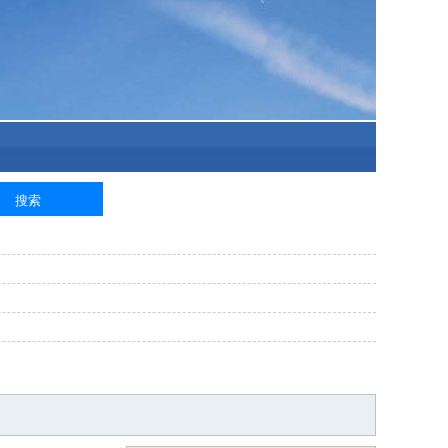
泥工
钢筋工
纺织工
管道工
样衣工
装卸工