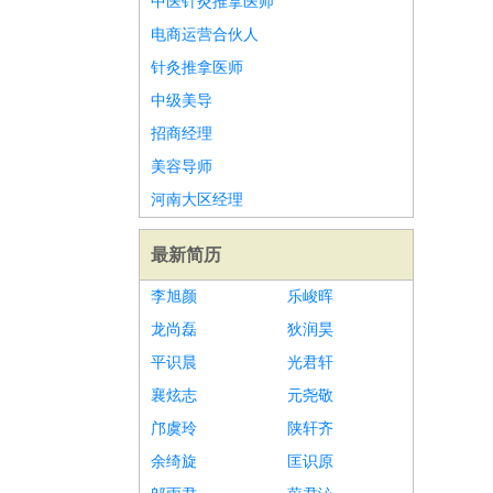
中医针灸推拿医师
电商运营合伙人
针灸推拿医师
中级美导
招商经理
美容导师
河南大区经理
最新简历
李旭颜
乐峻晖
龙尚磊
狄润昊
平识晨
光君轩
襄炫志
元尧敬
邝虞玲
陕轩齐
余绮旋
匡识原