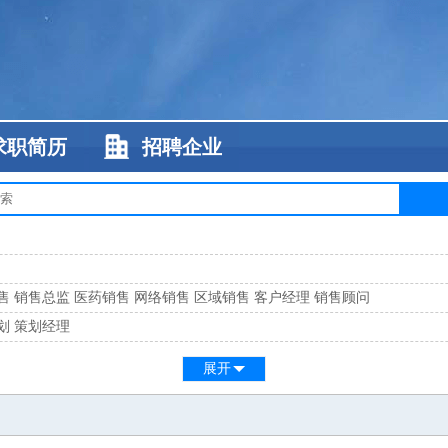
求职简历
招聘企业
售
销售总监
医药销售
网络销售
区域销售
客户经理
销售顾问
划
策划经理
系
客服总监
展开
工
缝纫工
维修工
水暖工
车工
叉车工
手机维修
电梯工
操作工
包装工
水
监
高级工程师