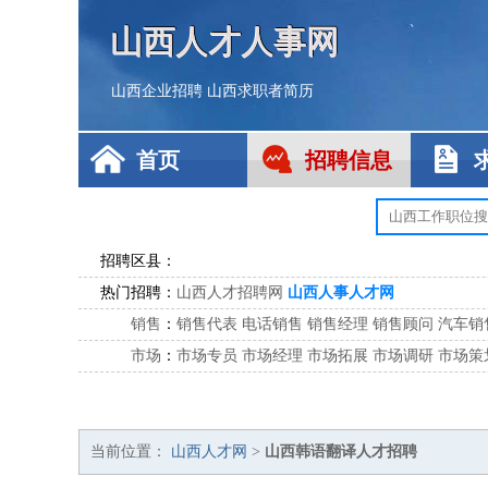
山西人才人事网
山西企业招聘
山西求职者简历
首页
招聘信息
招聘区县：
热门招聘：
山西人才招聘网
山西人事人才网
销售
：
销售代表
电话销售
销售经理
销售顾问
汽车销
市场
：
市场专员
市场经理
市场拓展
市场调研
市场策
客服
：
客服专员
电话客服
客服经理
售后服务
客户关
公关
：
公关员
公关经理
媒介专员
媒介经理
会展专员
技工/工人
：
普工
电工
木工
钳工
焊工
钣金工
锅炉工
油漆
当前位置：
山西人才网
>
山西韩语翻译人才招聘
生产/研发
：
质量管理
生产组长
车间主任
工艺设计
生产总