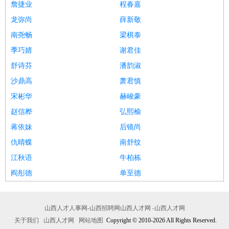
詹捷业
程春嘉
龙弥尚
薛新敬
南尧畅
梁棋泰
季巧婧
谢君佳
舒诗芬
潘韵淑
沙鼎高
萧君慎
宋彬华
赫峻豪
赵信桦
弘熙榆
蒋依妹
后镜尚
仇晴蝶
南舒纹
江秋语
牛柏栋
阎彤德
单至德
山西人才人事网-山西招聘网山西人才网 -山西人才网
关于我们
山西人才网
网站地图
Copyright © 2010-2026 All Rights Reserved.