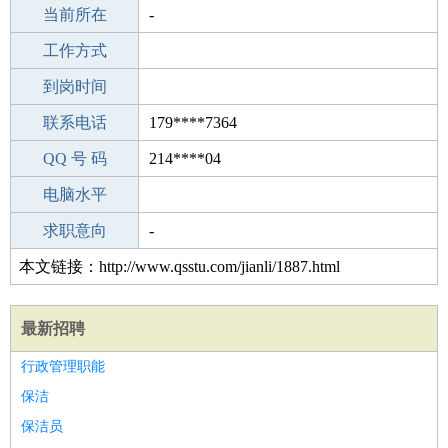
所学专业
当前所在
区
-
-
工作经验
工作方式
12
驾 照
到岗时间
C照
期望月薪
联系电话
179****7364
手机号码
QQ 号 码
179****7364
214****04
微信号码
电脑水平
179****7364
外语水平
求职意向
-
本文链接：http://www.qsstu.com/jianli/1887.html
最新招聘
行政管理职能
保洁
保洁员