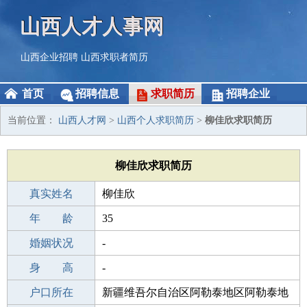
山西人才人事网
山西企业招聘
山西求职者简历
首页
招聘信息
求职简历
招聘企业
当前位置：
山西人才网
>
山西个人求职简历
>
柳佳欣求职简历
柳佳欣求职简历
真实姓名
柳佳欣
性 别
年 龄
女
35
出生年月
婚姻状况
1991-10-11
-
学 历
身 高
专科
-
毕业学校
户口所在
专科
新疆维吾尔自治区阿勒泰地区阿勒泰地