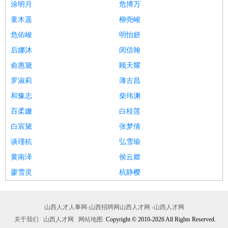
涂明月
危博万
童木遥
柳尧峻
危佑峻
明怡妍
后娜沐
闵信翰
俞惠黛
顾天耀
罗淑莉
薄古昌
和豫志
柴玮渊
百柔姗
白桂莲
白宸黛
张梦倩
谈瑾杭
弘雪瑜
黄南泽
侯云嫦
廖雪灵
杭静樱
山西人才人事网-山西招聘网山西人才网 -山西人才网
关于我们
山西人才网
网站地图
Copyright © 2010-2026 All Rights Reserved.