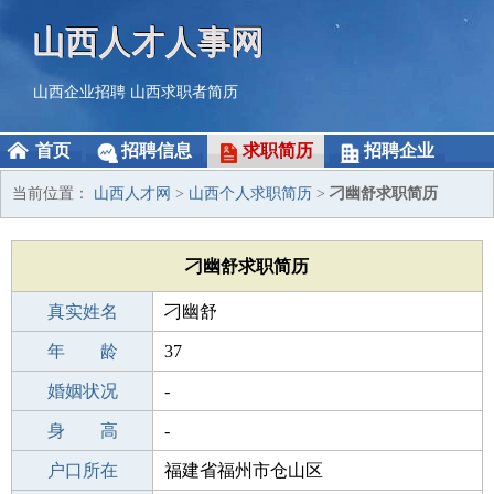
山西人才人事网
山西企业招聘
山西求职者简历
首页
招聘信息
求职简历
招聘企业
当前位置：
山西人才网
>
山西个人求职简历
>
刁幽舒求职简历
刁幽舒求职简历
真实姓名
刁幽舒
性 别
年 龄
女
37
出生年月
婚姻状况
1989-05-16
-
学 历
身 高
成人教育
-
毕业学校
户口所在
福州职工大学
福建省福州市仓山区