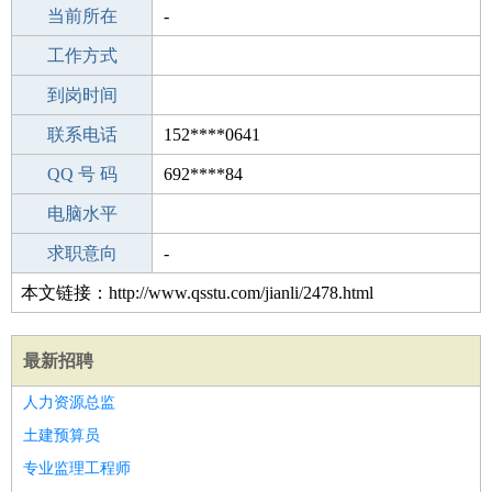
所学专业
当前所在
-
-
工作经验
工作方式
14
驾 照
到岗时间
C照
期望月薪
联系电话
152****0641
手机号码
QQ 号 码
152****0641
692****84
微信号码
电脑水平
152****0641
外语水平
求职意向
-
本文链接：http://www.qsstu.com/jianli/2478.html
最新招聘
人力资源总监
土建预算员
专业监理工程师