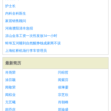
护士长
内科全科医生
家居销售顾问
河南濮阳清丰急招
凉山会东工资一次性发放34一小时
蚌埠五河睡到自然醒挣钱成家两不误
上海虹桥机场行李车管理员
最新简历
肖尧荣
闫棕哲
涂芬颖
闻紫芬
闻敬荣
侯琳霎
闻棕业
宗芝欣
亢艺曦
肖朝峰
闵乔庆
郑瑜盛