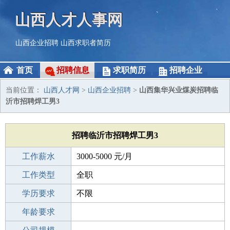
山西人才人事网
山西企业招聘
山西求职者简历
首页
招聘信息
求职简历
招聘企业
当前位置：
山西人才网
>
山西企业招聘
>
山西集华兴业煤炭招聘临
沂市招聘焊工男3
招聘临沂市招聘焊工男3
工作薪水
3000-5000 元/月
招聘人数
工作类型
5人
全职
性别要求
学历要求
-
不限
工作经验
年龄要求
1-3年