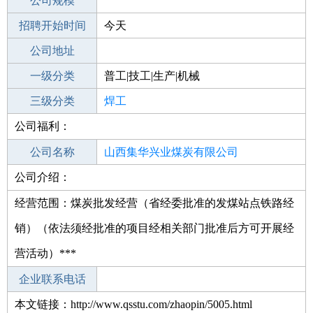
工作地点
公司规模
招聘开始时间
公司电话
今天
招聘结束时间
公司地址
2022-03-04
一级分类
普工|技工|生产|机械
二级分类
三级分类
普工/技工
焊工
公司福利：
其他行业
不限
公司名称
山西集华兴业煤炭有限公司
公司介绍：
公司类型
有限责任公司(自然人独资)
经营范围：煤炭批发经营（省经委批准的发煤站点铁路经
销）（依法须经批准的项目经相关部门批准后方可开展经
营活动）***
企业联系电话
本文链接：http://www.qsstu.com/zhaopin/5005.html