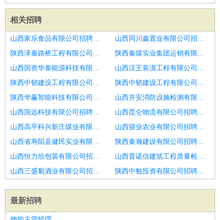
相关招聘
山西家乐食品有限公司招聘焊工
山西同川鑫置业有限公司招聘钢结构电梯井道焊接工
陕西泽秦路桥工程有限公司招聘电焊工|铆焊工
陕西秦煤实业集团运销有限责任公司招聘焊工制作安装
山西国资华泰能源科技有限公司招聘焊工
山西汉王装潢工程有限公司招聘电焊工
陕西中韧建设工程有限公司招聘城东焊工学徒400包吃住
陕西中韧建设工程有限公司招聘红莲湖急招焊工四百
陕西华赢智能科技有限公司招聘焊工车间工人安装工人
山西并安消防设施检测有限公司招聘高薪诚聘电焊工
山西国远科技有限公司招聘安装焊工
山西昆仑物流有限公司招聘电焊工
山西高平科兴新庄煤业有限公司招聘深圳大型电子厂招聘焊工长短期皆可人走账清
山西骏业农业有限公司招聘日照市招聘电焊工
山西省寿阳县健民实业有限责任公司招聘不锈钢大门焊工
陕西秦瀚建设有限公司招聘电焊工
山西恒力欣包装有限公司招聘青岛市招聘焊工男3
山西晋诺信建筑工程质量检测有限公司招聘本地焊工
山西三盛魁酒业有限公司招聘荆门焊工学徒400包吃住
陕西中勉投资有限公司招聘威海市招聘焊接技师1人
最新招聘
物控主管经理