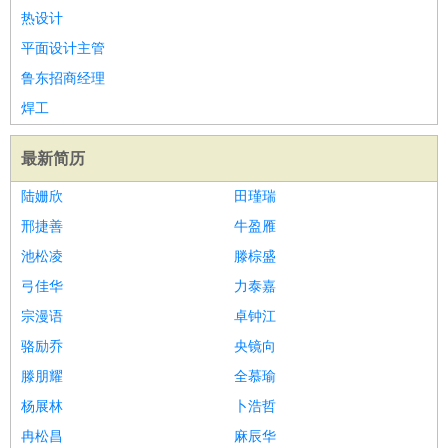
热设计
平面设计主管
鲁东招商经理
焊工
最新简历
陆姗欣
田瑾瑞
邢捷善
牛盈雁
池松凌
滕棕盛
弓佳华
力泰嘉
宗漫语
卓钟江
骆励乔
央镜向
滕朋耀
全慕瑜
杨展林
卜浩哲
冉松昌
麻辰华