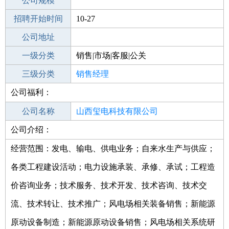
工作地点
公司规模
招聘开始时间
公司电话
10-27
招聘结束时间
公司地址
2021-12-04
一级分类
销售|市场|客服|公关
二级分类
三级分类
销售
销售经理
公司福利：
其他行业
公司名称
山西玺电科技有限公司
公司介绍：
公司类型
有限责任公司(自然人投资或控股)
经营范围：发电、输电、供电业务；自来水生产与供应；
各类工程建设活动；电力设施承装、承修、承试；工程造
价咨询业务；技术服务、技术开发、技术咨询、技术交
流、技术转让、技术推广；风电场相关装备销售；新能源
原动设备制造；新能源原动设备销售；风电场相关系统研