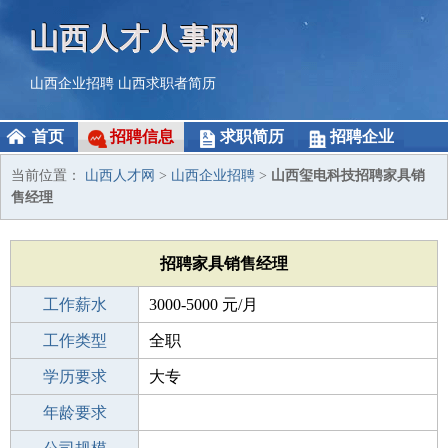
山西人才人事网
山西企业招聘
山西求职者简历
首页
招聘信息
求职简历
招聘企业
当前位置：
山西人才网
>
山西企业招聘
>
山西玺电科技招聘家具销
售经理
招聘家具销售经理
工作薪水
3000-5000 元/月
招聘人数
工作类型
1人
全职
性别要求
学历要求
-
大专
工作经验
年龄要求
不限