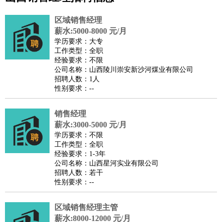
公关
：
公关员
公关经理
媒介专员
媒介经理
会展专员
技工/工人
：
普工
电工
木工
钳工
焊工
钣金工
锅炉工
油漆工
缝纫工
区域销售经理
维修工
水暖工
车工
叉车工
手机维修
电梯工
操作工
包
薪水:5000-8000 元/月
学历要求：大专
装工
水泥工
钢筋工
纺织工
管道工
样衣工
装卸工
工作类型：全职
生产/研发
：
质量管理
生产组长
车间主任
工艺设计
生产总监
高级工
经验要求：不限
公司名称：山西陵川崇安新沙河煤业有限公司
程师
招聘人数：1人
机械/仪表
：
机械工程
仪器仪表
机电
版图设计
性别要求：--
司机
：
商务司机
客车司机
货车司机
出租车司机
班车司机
驾校
教练
销售经理
带车司机
地铁司机
高铁司机
小车司机
快车司机
专
薪水:3000-5000 元/月
车司机
学历要求：不限
物流/仓储
：
快递员
仓库管理
搬运工
物流专员
物流经理
调度员
工作类型：全职
经验要求：1-3年
贸易/采购
：
外贸专员
外贸经理
采购员
采购经理
商务专员
报关员
买
公司名称：山西星河实业有限公司
手
招聘人数：若干
性别要求：--
保险/理赔
：
保险推销
保险顾问
核保理赔
保险经纪人
保险精算师
契
约管理
保险内勤
区域销售经理主管
餐饮类
：
厨师
服务员
传菜员
面点师
洗碗工
后厨
杂工
学徒
咖啡
薪水:8000-12000 元/月