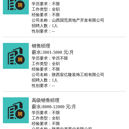
师
茶艺师
迎宾
学历要求：不限
工作类型：全职
酒店/旅游
：
酒店前台
酒店服务员
行李员
大堂经理
酒店管理
酒店管
经验要求：不限
家
导游
旅游顾问
签证专员
订票员
试睡师
公司名称：山西国范房地产开发有限公司
招聘人数：1人
超市/销售
：
促销导购
营业员
收银员
理货员
食品加工
品类管理
店长
性别要求：--
美容/美发
：
发型师
美容师
化妆师
美甲师
美发助理
洗头工
美体师
美容顾问
美容助理
美容店长
宠物美容
销售经理
保健/按摩
：
按摩师
薪水:3001-5000 元/月
针灸推拿
足疗师
搓澡工
盲人按摩
学历要求：学历不限
娱乐/影视
：
礼仪
调酒师
摄影师
主持人
配音员
后期制作
场务
群众
工作类型：全职
演员
音效师
灯光师
编剧
主播
经验要求：不限
公司名称：陕西宸亿隆装饰工程有限公司
技术开发
：
程序员
网页设计
技术专员
软件工程师
测试工程师
运维
招聘人数：1人
工程师
技术支持
硬件工程师
系统工程师
通信工程师
数
性别要求：--
据工程师
前端工程师
APP开发
算法工程师
高级销售经理
产品管理
：
产品经理
产品运营
产品助理
项目经理
高级产品经理
产
薪水:8000-12000 元/月
品实习生
SEO
学历要求：不限
电子/电气
：
无线电
电路工程
自动化
电子维修
产品工艺
工作类型：全职
经验要求：不限
家政/安保
：
保洁
保姆
保安
月嫂
钟点工
洗衣工
护工
育婴师
送水工