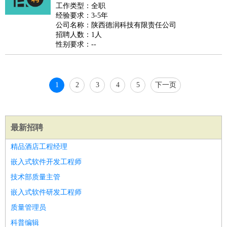
睡员
狗粮试吃员
手模
陪跑族
网购砍价师
色彩搭配师
品
工作类型：全职
经验要求：3-5年
酒师
公司名称：陕西德润科技有限责任公司
招聘人数：1人
性别要求：--
1
2
3
4
5
下一页
最新招聘
精品酒店工程经理
嵌入式软件开发工程师
技术部质量主管
嵌入式软件研发工程师
质量管理员
科普编辑