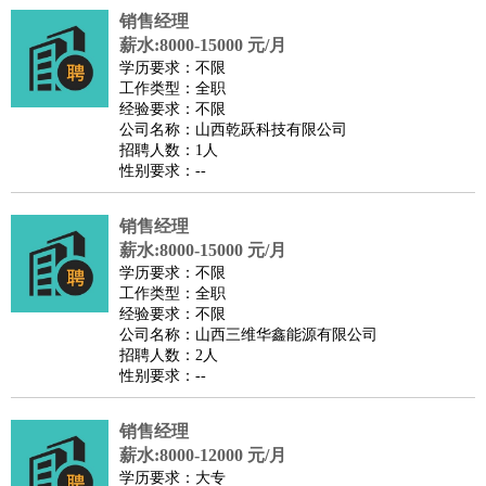
销售经理
医疗/药剂
：
医生
护士
药剂师
理疗师
导医
营养师
心理医生
中医
薪水:8000-15000 元/月
运动/健身
：
健身教练
瑜伽教练
舞蹈老师
游泳教练
台球教练
高尔夫
学历要求：不限
工作类型：全职
助理
体育解说员
体育记者
足球教练
经验要求：不限
环境保护
：
污水处理
环保检测
环境管理
环境绿化
水质检测员
公司名称：山西乾跃科技有限公司
招聘人数：1人
政府公务
：
性别要求：--
房地产
：
房产销售
置业顾问
房产客服
房产策划
房产店员
房产中
介
房产内勤
房产评估师
销售经理
建筑/装修
：
土木工程
薪水:8000-15000 元/月
工程监理
造价师
安全专员
项目管理
园林设计
学历要求：不限
测绘员
建筑工
装修工
工作类型：全职
人事/行政
：
文员
前台
秘书
人事专员
人事经理
行政助理
行政主管
经验要求：不限
公司名称：山西三维华鑫能源有限公司
招聘专员
招聘经理
猎头顾问
培训专员
招聘人数：2人
高级管理
：
总监
总裁助理
副总裁
总经理
合伙人
CEO
CTO
CFO
性别要求：--
CPO
销售经理
农林牧渔
：
养殖人员
饲养业务
农艺师
畜牧师
饲料研发
薪水:8000-12000 元/月
好玩职业
：
酒店试睡员
美食品尝师
旅游体验师
职业拥抱师
酒店试
学历要求：大专