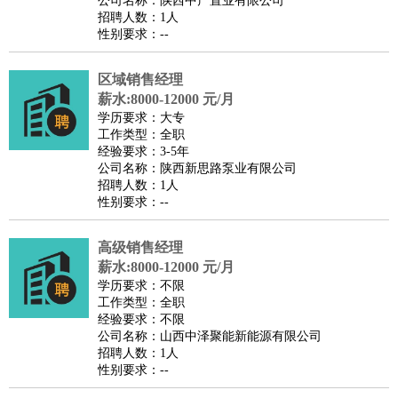
公司名称：陕西中产置业有限公司
家庭管家
招聘人数：1人
性别要求：--
物业管理
：
物业维修
物业管理
物业招商
物业经理
淘宝/网店
：
淘宝客服
淘宝美工
淘宝店长
淘宝推广
淘宝装修
淘宝策
区域销售经理
划
淘宝模特
薪水:8000-12000 元/月
财务/会计
：
会计
学历要求：大专
财务
出纳
审计
税务
财务分析
成本管理
工作类型：全职
教育/培训
：
教师
家教
幼教
教学管理
学术研究
培训策划
课程顾问
经验要求：3-5年
公司名称：陕西新思路泵业有限公司
银行/证券
：
理财顾问
证券分析
银行柜员
拍卖师
操盘手
银行经理
信
招聘人数：1人
贷管理
性别要求：--
律师/法务
：
律师
律师助理
法务专员
专利顾问
合同管理
广告/咨询
：
文案
广告制作
咨询顾问
创意总监
广告策划
会展策划
婚
高级销售经理
薪水:8000-12000 元/月
礼策划
媒介策划
咨询经理
客户主管
摄影师
学历要求：不限
美术/设计
：
服装设计
平面设计
美编
家具设计
美术老师
室内设计
包
工作类型：全职
经验要求：不限
装设计
动画设计
珠宝设计
店面设计
UI设计
公司名称：山西中泽聚能新能源有限公司
编辑/出版
：
编辑
记者
出版
发行
专栏作家
排版设计
招聘人数：1人
性别要求：--
翻译/语言
：
英语翻译
日语翻译
俄语翻译
韩语翻译
法语翻译
德语翻
译
小语种