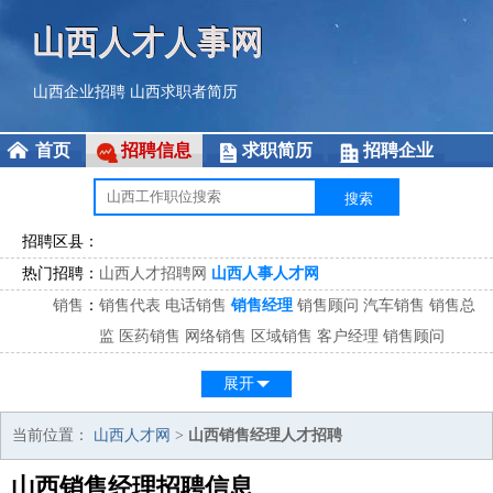
山西人才人事网
山西企业招聘
山西求职者简历
首页
招聘信息
求职简历
招聘企业
招聘区县：
热门招聘：
山西人才招聘网
山西人事人才网
销售
：
销售代表
电话销售
销售经理
销售顾问
汽车销售
销售总
监
医药销售
网络销售
区域销售
客户经理
销售顾问
市场
：
市场专员
市场经理
市场拓展
市场调研
市场策划
策划经
展开
理
客服
：
客服专员
电话客服
客服经理
售后服务
客户关系
客服总
当前位置：
山西人才网
>
山西销售经理人才招聘
监
山西销售经理招聘信息