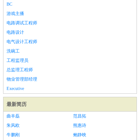
师
茶艺师
迎宾
BC
酒店/旅游
：
酒店前台
酒店服务员
行李员
大堂经理
酒店管理
酒店管
游戏主播
家
导游
旅游顾问
签证专员
订票员
试睡师
电路调试工程师
超市/销售
：
促销导购
营业员
收银员
理货员
食品加工
品类管理
店长
电路设计
美容/美发
：
发型师
美容师
化妆师
美甲师
美发助理
洗头工
美体师
电气设计工程师
美容顾问
美容助理
美容店长
宠物美容
洗碗工
保健/按摩
：
按摩师
针灸推拿
足疗师
搓澡工
盲人按摩
工程监理员
娱乐/影视
：
礼仪
调酒师
摄影师
主持人
配音员
后期制作
场务
群众
总监理工程师
演员
音效师
灯光师
编剧
主播
物业管理部经理
技术开发
：
程序员
网页设计
技术专员
软件工程师
测试工程师
运维
Executive
工程师
技术支持
硬件工程师
系统工程师
通信工程师
数
据工程师
前端工程师
APP开发
算法工程师
最新简历
产品管理
：
产品经理
产品运营
产品助理
项目经理
高级产品经理
产
曲丰磊
范昌拓
品实习生
SEO
朱风欧
熊惠诗
电子/电气
：
无线电
电路工程
自动化
电子维修
产品工艺
牛鹏刚
鲍静映
家政/安保
：
保洁
保姆
保安
月嫂
钟点工
洗衣工
护工
育婴师
送水工