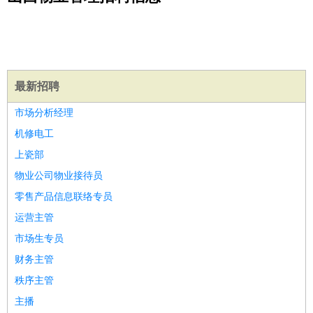
公关
：
公关员
公关经理
媒介专员
媒介经理
会展专员
技工/工人
：
普工
电工
木工
钳工
焊工
钣金工
锅炉工
油漆工
缝纫工
维修工
水暖工
车工
叉车工
手机维修
电梯工
操作工
包
装工
水泥工
钢筋工
纺织工
管道工
样衣工
装卸工
生产/研发
：
质量管理
生产组长
车间主任
工艺设计
生产总监
高级工
最新招聘
程师
市场分析经理
机械/仪表
：
机械工程
仪器仪表
机电
版图设计
机修电工
司机
：
商务司机
客车司机
货车司机
出租车司机
班车司机
驾校
上瓷部
教练
带车司机
地铁司机
高铁司机
小车司机
快车司机
专
物业公司物业接待员
车司机
零售产品信息联络专员
物流/仓储
：
快递员
仓库管理
搬运工
物流专员
物流经理
调度员
运营主管
贸易/采购
：
外贸专员
外贸经理
采购员
采购经理
商务专员
报关员
买
市场生专员
手
保险/理赔
财务主管
：
保险推销
保险顾问
核保理赔
保险经纪人
保险精算师
契
约管理
保险内勤
秩序主管
餐饮类
：
厨师
服务员
传菜员
面点师
洗碗工
后厨
杂工
学徒
咖啡
主播