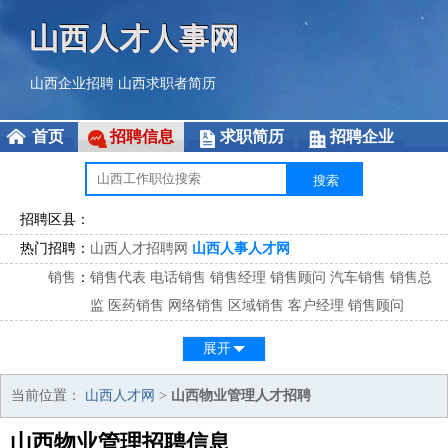
山西人才人事网
山西企业招聘
山西求职者简历
首页
招聘信息
求职简历
招聘企业
招聘区县：
热门招聘：
山西人才招聘网
山西人事人才网
销售
：
销售代表
电话销售
销售经理
销售顾问
汽车销售
销售总
监
医药销售
网络销售
区域销售
客户经理
销售顾问
市场
：
市场专员
市场经理
市场拓展
市场调研
市场策划
策划经
展开
理
客服
：
客服专员
电话客服
客服经理
售后服务
客户关系
客服总
当前位置：
山西人才网
>
山西物业管理人才招聘
监
山西物业管理招聘信息