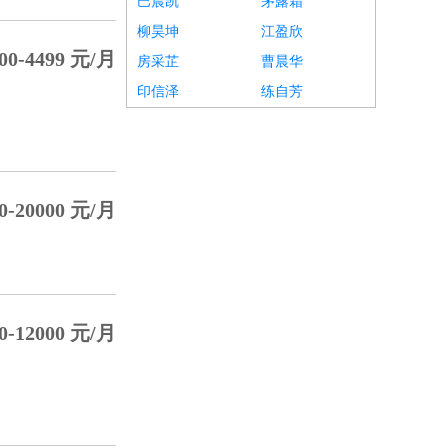
巴晨凯
茅露霜
柳昊坤
江盈欣
00-4499 元/月
房采芷
曹晨华
印信泽
练自芳
0-20000 元/月
0-12000 元/月