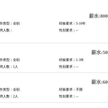
司机
驾校教练
带车司机
地铁司机
高铁司机
小车司机
快车司机
专车司机
薪水:800
度员
作类型：全职
经验要求：5-10年
报关员
买手
聘人数：
性别要求：--
精算师
契约管理
保险内勤
学徒
咖啡师
茶艺师
迎宾
理
酒店管家
导游
旅游顾问
签证专员
订票员
试睡师
薪水:50
管理
店长
作类型：全职
经验要求：1-3年
美体师
美容顾问
美容助理
美容店长
宠物美容
聘人数：1人
性别要求：--
场务
群众演员
音效师
灯光师
编剧
主播
薪水:60
程师
运维工程师
技术支持
硬件工程师
系统工程师
通信工程师
数据工程
品经理
作类型：全职
产品实习生
SEO
经验要求：不限
聘人数：2人
性别要求：--
师
送水工
家庭管家