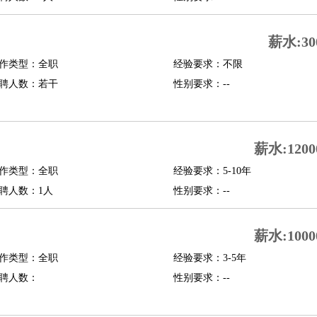
行政主管
招聘专员
招聘经理
猎头顾问
培训专员
O
CFO
CPO
薪水:30
作类型：全职
经验要求：不限
师
酒店试睡员
狗粮试吃员
手模
陪跑族
网购砍价师
色彩搭配师
品酒师
聘人数：若干
性别要求：--
薪水:1200
作类型：全职
经验要求：5-10年
聘人数：1人
性别要求：--
薪水:1000
作类型：全职
经验要求：3-5年
聘人数：
性别要求：--