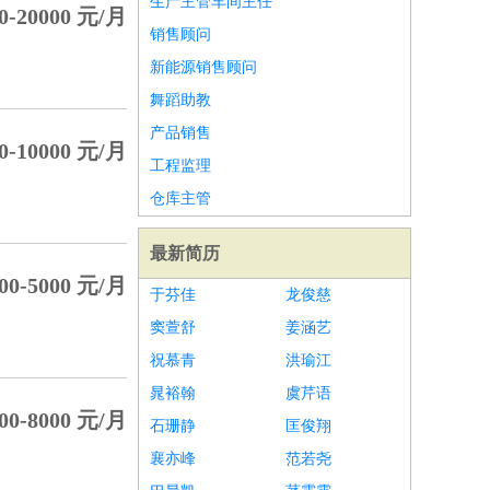
生产主管车间主任
0-20000 元/月
销售顾问
新能源销售顾问
舞蹈助教
产品销售
0-10000 元/月
工程监理
仓库主管
最新简历
00-5000 元/月
于芬佳
龙俊慈
窦萱舒
姜涵艺
祝慕青
洪瑜江
晁裕翰
虞芹语
00-8000 元/月
石珊静
匡俊翔
襄亦峰
范若尧