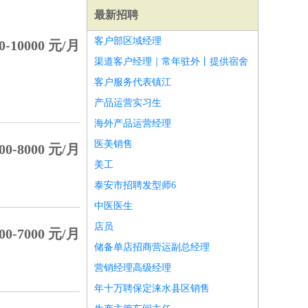
最新招聘
客户部区域经理
0-10000 元/月
渠道客户经理｜常年驻外丨提供宿舍
客户服务代表镇江
产品运营实习生
海外产品运营经理
医美销售
00-8000 元/月
美工
泰安市招聘发型师6
中医医生
店员
00-7000 元/月
师
前端工程师
APP开发
算法工程师
储备单店招商营运副总经理
营销经理高级经理
年十万聘保定涞水县区销售