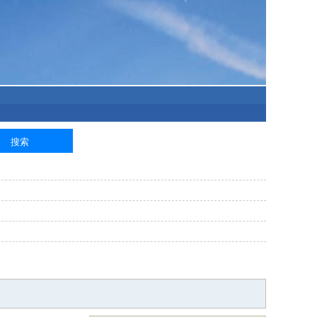
泥工
钢筋工
纺织工
管道工
样衣工
装卸工