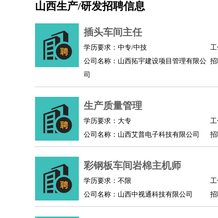
山西生产/研发招聘信息
机械/仪表
：
机械工程
仪器仪表
机电
版图设计
司机
：
商务司机
客车司机
货车司机
出租车司机
班车
插头车间主任
物流/仓储
：
快递员
仓库管理
搬运工
物流专员
物流经理
调
学历要求：中专/中技
工
贸易/采购
：
外贸专员
外贸经理
采购员
采购经理
商务专员
公司名称：山西拓宇建设项目管理有限公
招
保险/理赔
：
保险推销
保险顾问
核保理赔
保险经纪人
保险
司
餐饮类
：
厨师
服务员
传菜员
面点师
洗碗工
后厨
杂工
酒店/旅游
：
酒店前台
酒店服务员
行李员
大堂经理
酒店管
生产质量管理
超市/销售
：
促销导购
营业员
收银员
理货员
食品加工
品类
学历要求：大专
工
美容/美发
：
发型师
美容师
化妆师
美甲师
美发助理
洗头工
公司名称：山西艾普电子科技有限公司
招
保健/按摩
：
按摩师
针灸推拿
足疗师
搓澡工
盲人按摩
娱乐/影视
：
礼仪
调酒师
摄影师
主持人
配音员
后期制作
彩钢板车间岩棉主机师
技术开发
：
程序员
网页设计
技术专员
软件工程师
测试工
产品管理
：
产品经理
学历要求：不限
产品运营
产品助理
项目经理
高级产
工
公司名称：山西中视通科技有限公司
招
电子/电气
：
无线电
电路工程
自动化
电子维修
产品工艺
家政/安保
：
保洁
保姆
保安
月嫂
钟点工
洗衣工
护工
育婴