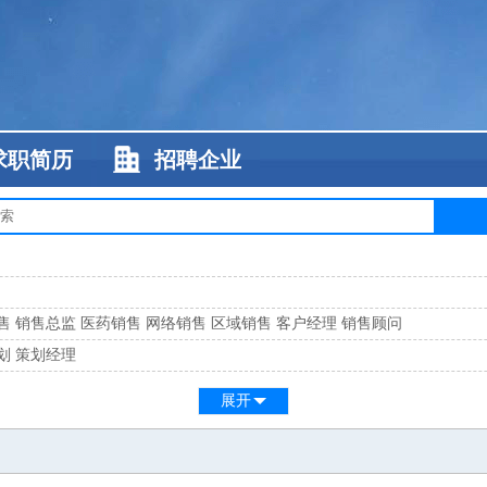
求职简历
招聘企业
售
销售总监
医药销售
网络销售
区域销售
客户经理
销售顾问
划
策划经理
系
客服总监
展开
工
缝纫工
维修工
水暖工
车工
叉车工
手机维修
电梯工
操作工
包装工
水
监
高级工程师