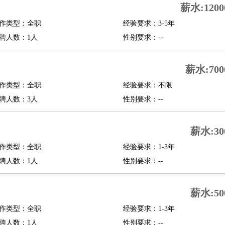
薪水:1200
修
淘宝策划
淘宝模特
作类型：全职
经验要求：3-5年
聘人数：1人
性别要求：--
课程顾问
行经理
信贷管理
薪水:700
作类型：全职
经验要求：不限
展策划
婚礼策划
媒介策划
咨询经理
客户主管
摄影师
聘人数：3人
性别要求：--
内设计
包装设计
动画设计
珠宝设计
店面设计
UI设计
薪水:30
译
德语翻译
小语种
作类型：全职
经验要求：1-3年
生
中医
聘人数：1人
性别要求：--
练
高尔夫助理
体育解说员
体育记者
足球教练
测员
薪水:50
作类型：全职
经验要求：1-3年
员
房产中介
房产内勤
房产评估师
聘人数：1人
性别要求：--
园林设计
测绘员
建筑工
装修工