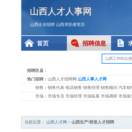
山西人才人事网
山西企业招聘
山西求职者简历
首页
招聘信息
招聘区县：
热门招聘：
山西人才招聘网
山西人事人才网
销售
：
销售代表
电话销售
销售经理
销售顾问
汽车销
市场
：
市场专员
市场经理
市场拓展
市场调研
市场策
客服
：
客服专员
电话客服
客服经理
售后服务
客户关
公关
：
公关员
公关经理
媒介专员
媒介经理
会展专员
技工/工人
：
普工
电工
木工
钳工
焊工
钣金工
锅炉工
油漆
当前位置：
山西人才网
>
山西生产/研发人才招聘
生产/研发
：
质量管理
生产组长
车间主任
工艺设计
生产总