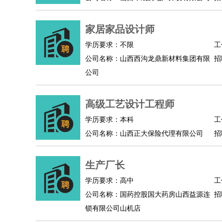
人事/行政
：
文员
前台
秘书
人事专员
人事经理
行政助理
高级管理
：
总监
家居家品设计师
总裁助理
副总裁
总经理
合伙人
CEO
CT
农林牧渔
：
养殖人员
饲养业务
农艺师
畜牧师
饲料研发
学历要求：不限
工
好玩职业
：
酒店试睡员
美食品尝师
旅游体验师
职业拥抱
公司名称：山西西沟龙鼎新材料集团有限
招
公司
高级工艺设计工程师
学历要求：本科
工
公司名称：山西正大保险代理有限公司
招
生产厂长
学历要求：高中
工
公司名称：国药控股国大药房山西益源连
招
锁有限公司山机店