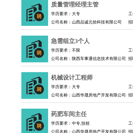
物业管理
：
物业维修
物业管理
物业招商
物业经理
质量管理经理主管
淘宝/网店
：
淘宝客服
淘宝美工
淘宝店长
淘宝推广
淘宝装
学历要求：大专
工
财务/会计
：
会计
财务
出纳
审计
税务
财务分析
成本管理
公司名称：山西品诚元拾科技有限公司
招
教育/培训
：
教师
家教
幼教
教学管理
学术研究
培训策划
银行/证券
：
理财顾问
证券分析
银行柜员
拍卖师
操盘手
银
急需组立3个人
律师/法务
：
律师
律师助理
法务专员
专利顾问
合同管理
学历要求：不限
工
广告/咨询
：
文案
广告制作
咨询顾问
创意总监
广告策划
会
公司名称：陕西车事通信息技术有限公司
招
美术/设计
：
服装设计
平面设计
美编
家具设计
美术老师
室
编辑/出版
：
编辑
记者
出版
发行
专栏作家
排版设计
机械设计工程师
翻译/语言
：
英语翻译
日语翻译
俄语翻译
韩语翻译
法语翻
学历要求：大专
工
医疗/药剂
：
医生
护士
药剂师
理疗师
导医
营养师
心理医
公司名称：山西华晟房地产开发有限公司
招
运动/健身
：
健身教练
瑜伽教练
舞蹈老师
游泳教练
台球教
环境保护
：
污水处理
环保检测
环境管理
环境绿化
水质检
药肥车间主任
政府公务
：
学历要求：中专,技校
工
房地产
：
房产销售
置业顾问
房产客服
房产策划
房产店
公司名称：山西华晟房地产开发有限公司
招
建筑/装修
：
土木工程
工程监理
造价师
安全专员
项目管理