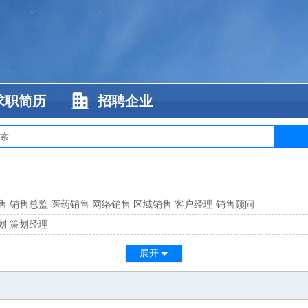
求职简历
招聘企业
售
销售总监
医药销售
网络销售
区域销售
客户经理
销售顾问
划
策划经理
系
客服总监
展开
工
缝纫工
维修工
水暖工
车工
叉车工
手机维修
电梯工
操作工
包装工
水
监
高级工程师