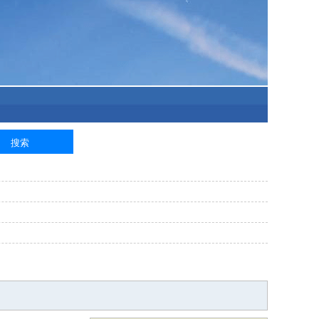
泥工
钢筋工
纺织工
管道工
样衣工
装卸工