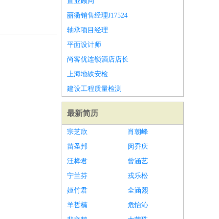
置业顾问
丽衢销售经理J17524
轴承项目经理
平面设计师
尚客优连锁酒店店长
上海地铁安检
建设工程质量检测
最新简历
宗芝欣
肖朝峰
苗圣邦
闵乔庆
汪桦君
曾涵艺
宁兰芬
戎乐松
姬竹君
全涵熙
羊哲楠
危怡沁