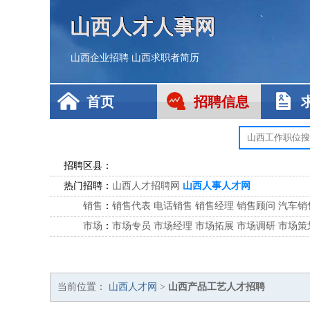
山西人才人事网
山西企业招聘
山西求职者简历
首页
招聘信息
招聘区县：
热门招聘：
山西人才招聘网
山西人事人才网
销售
：
销售代表
电话销售
销售经理
销售顾问
汽车销
市场
：
市场专员
市场经理
市场拓展
市场调研
市场策
客服
：
客服专员
电话客服
客服经理
售后服务
客户关
公关
：
公关员
公关经理
媒介专员
媒介经理
会展专员
技工/工人
：
普工
电工
木工
钳工
焊工
钣金工
锅炉工
油漆
当前位置：
山西人才网
>
山西产品工艺人才招聘
生产/研发
：
质量管理
生产组长
车间主任
工艺设计
生产总