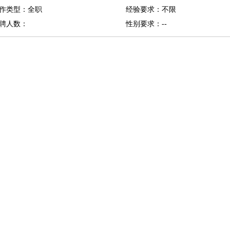
作类型：全职
经验要求：不限
修
淘宝策划
淘宝模特
聘人数：
性别要求：--
课程顾问
行经理
信贷管理
展策划
婚礼策划
媒介策划
咨询经理
客户主管
摄影师
内设计
包装设计
动画设计
珠宝设计
店面设计
UI设计
译
德语翻译
小语种
生
中医
练
高尔夫助理
体育解说员
体育记者
足球教练
测员
员
房产中介
房产内勤
房产评估师
园林设计
测绘员
建筑工
装修工