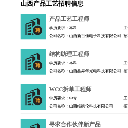
山西产品工艺招聘信息
机械/仪表
：
机械工程
仪器仪表
机电
版图设计
司机
：
商务司机
客车司机
货车司机
出租车司机
班车
产品工艺工程师
物流/仓储
：
快递员
仓库管理
搬运工
物流专员
物流经理
调
学历要求：本科
工
贸易/采购
：
外贸专员
外贸经理
采购员
采购经理
商务专员
公司名称：山西新百佳电子科技有限公司
招
保险/理赔
：
保险推销
保险顾问
核保理赔
保险经纪人
保险
餐饮类
：
厨师
服务员
传菜员
面点师
洗碗工
后厨
杂工
结构助理工程师
酒店/旅游
：
酒店前台
酒店服务员
行李员
大堂经理
酒店管
学历要求：本科
工
超市/销售
：
促销导购
营业员
收银员
理货员
食品加工
品类
公司名称：山西鑫昇华光电科技有限公司
招
美容/美发
：
发型师
美容师
化妆师
美甲师
美发助理
洗头工
保健/按摩
：
按摩师
针灸推拿
足疗师
搓澡工
盲人按摩
WCC拆单工程师
娱乐/影视
：
礼仪
调酒师
摄影师
主持人
配音员
后期制作
技术开发
：
程序员
网页设计
技术专员
软件工程师
测试工
学历要求：中专
工
产品管理
：
产品经理
公司名称：山西维凯伦科技有限公司
产品运营
产品助理
项目经理
高级产
招
电子/电气
：
无线电
电路工程
自动化
电子维修
产品工艺
家政/安保
：
保洁
保姆
保安
月嫂
钟点工
洗衣工
护工
育婴
寻求合作伙伴新产品