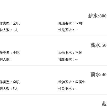
司机
驾校教练
带车司机
地铁司机
高铁司机
小车司机
快车司机
专车司机
薪水:800
度员
作类型：全职
经验要求：1-3年
报关员
买手
聘人数：1人
性别要求：--
精算师
契约管理
保险内勤
学徒
咖啡师
茶艺师
迎宾
薪水:50
理
酒店管家
导游
旅游顾问
签证专员
订票员
试睡师
作类型：全职
经验要求：不限
管理
店长
聘人数：
性别要求：--
美体师
美容顾问
美容助理
美容店长
宠物美容
薪水:40
场务
群众演员
音效师
灯光师
编剧
主播
程师
运维工程师
技术支持
硬件工程师
系统工程师
通信工程师
数据工程
作类型：全职
经验要求：应届生
品经理
聘人数：5人
产品实习生
SEO
性别要求：--
师
送水工
家庭管家
薪