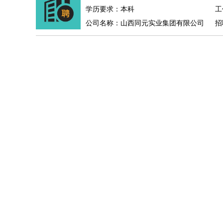
物业管理
：
物业维修
物业管理
物业招商
物业经理
学历要求：本科
工
淘宝/网店
：
淘宝客服
淘宝美工
淘宝店长
淘宝推广
淘宝装
公司名称：山西同元实业集团有限公司
招
财务/会计
：
会计
财务
出纳
审计
税务
财务分析
成本管理
教育/培训
：
教师
家教
幼教
教学管理
学术研究
培训策划
银行/证券
：
理财顾问
证券分析
银行柜员
拍卖师
操盘手
银
律师/法务
：
律师
律师助理
法务专员
专利顾问
合同管理
广告/咨询
：
文案
广告制作
咨询顾问
创意总监
广告策划
会
美术/设计
：
服装设计
平面设计
美编
家具设计
美术老师
室
编辑/出版
：
编辑
记者
出版
发行
专栏作家
排版设计
翻译/语言
：
英语翻译
日语翻译
俄语翻译
韩语翻译
法语翻
医疗/药剂
：
医生
护士
药剂师
理疗师
导医
营养师
心理医
运动/健身
：
健身教练
瑜伽教练
舞蹈老师
游泳教练
台球教
环境保护
：
污水处理
环保检测
环境管理
环境绿化
水质检
政府公务
：
房地产
：
房产销售
置业顾问
房产客服
房产策划
房产店
建筑/装修
：
土木工程
工程监理
造价师
安全专员
项目管理