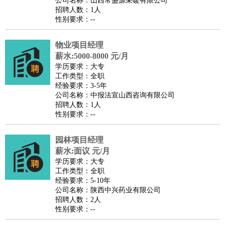
公司名称：山西常盛源采暖有限公司
家庭管家
招聘人数：1人
性别要求：--
物业管理
：
物业维修
物业管理
物业招商
物业经理
淘宝/网店
：
淘宝客服
淘宝美工
淘宝店长
淘宝推广
淘宝装修
淘宝策
物业项目经理
划
淘宝模特
薪水:5000-8000 元/月
财务/会计
：
会计
学历要求：大专
财务
出纳
审计
税务
财务分析
成本管理
工作类型：全职
教育/培训
：
教师
家教
幼教
教学管理
学术研究
培训策划
课程顾问
经验要求：3-5年
公司名称：中报法宣山西咨询有限公司
银行/证券
：
理财顾问
证券分析
银行柜员
拍卖师
操盘手
银行经理
信
招聘人数：1人
贷管理
性别要求：--
律师/法务
：
律师
律师助理
法务专员
专利顾问
合同管理
广告/咨询
：
文案
广告制作
咨询顾问
创意总监
广告策划
会展策划
婚
园林项目经理
薪水:面议 元/月
礼策划
媒介策划
咨询经理
客户主管
摄影师
学历要求：大专
美术/设计
：
服装设计
平面设计
美编
家具设计
美术老师
室内设计
包
工作类型：全职
经验要求：5-10年
装设计
动画设计
珠宝设计
店面设计
UI设计
公司名称：陕西中兴药业有限公司
编辑/出版
：
编辑
记者
出版
发行
专栏作家
排版设计
招聘人数：2人
性别要求：--
翻译/语言
：
英语翻译
日语翻译
俄语翻译
韩语翻译
法语翻译
德语翻
译
小语种