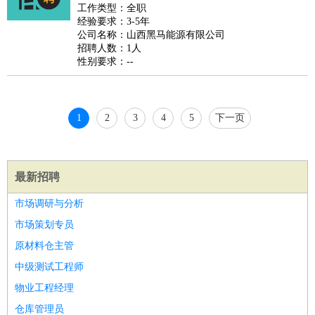
睡员
狗粮试吃员
手模
陪跑族
网购砍价师
色彩搭配师
品
工作类型：全职
经验要求：3-5年
酒师
公司名称：山西黑马能源有限公司
招聘人数：1人
性别要求：--
1
2
3
4
5
下一页
最新招聘
市场调研与分析
市场策划专员
原材料仓主管
中级测试工程师
物业工程经理
仓库管理员