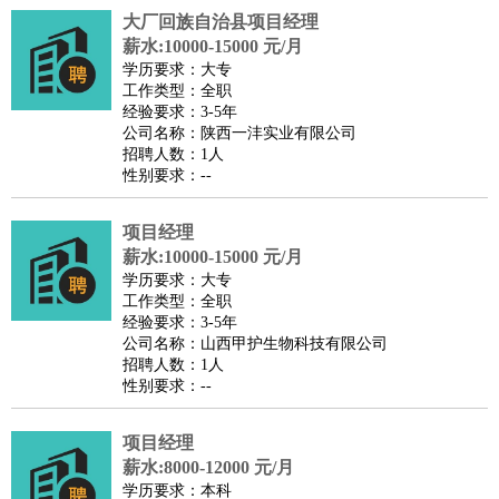
大厂回族自治县项目经理
医疗/药剂
：
医生
护士
药剂师
理疗师
导医
营养师
心理医生
中医
薪水:10000-15000 元/月
运动/健身
：
健身教练
瑜伽教练
舞蹈老师
游泳教练
台球教练
高尔夫
学历要求：大专
工作类型：全职
助理
体育解说员
体育记者
足球教练
经验要求：3-5年
环境保护
：
污水处理
环保检测
环境管理
环境绿化
水质检测员
公司名称：陕西一沣实业有限公司
招聘人数：1人
政府公务
：
性别要求：--
房地产
：
房产销售
置业顾问
房产客服
房产策划
房产店员
房产中
介
房产内勤
房产评估师
项目经理
建筑/装修
：
土木工程
薪水:10000-15000 元/月
工程监理
造价师
安全专员
项目管理
园林设计
学历要求：大专
测绘员
建筑工
装修工
工作类型：全职
人事/行政
：
文员
前台
秘书
人事专员
人事经理
行政助理
行政主管
经验要求：3-5年
公司名称：山西甲护生物科技有限公司
招聘专员
招聘经理
猎头顾问
培训专员
招聘人数：1人
高级管理
：
总监
总裁助理
副总裁
总经理
合伙人
CEO
CTO
CFO
性别要求：--
CPO
项目经理
农林牧渔
：
养殖人员
饲养业务
农艺师
畜牧师
饲料研发
薪水:8000-12000 元/月
好玩职业
：
酒店试睡员
美食品尝师
旅游体验师
职业拥抱师
酒店试
学历要求：本科