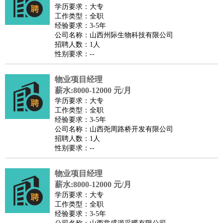
师
茶艺师
迎宾
学历要求：大专
工作类型：全职
酒店/旅游
：
酒店前台
酒店服务员
行李员
大堂经理
酒店管理
酒店管
经验要求：3-5年
家
导游
旅游顾问
签证专员
订票员
试睡师
公司名称：山西州际生物科技有限公司
招聘人数：1人
超市/销售
：
促销导购
营业员
收银员
理货员
食品加工
品类管理
店长
性别要求：--
美容/美发
：
发型师
美容师
化妆师
美甲师
美发助理
洗头工
美体师
美容顾问
美容助理
美容店长
宠物美容
物业项目经理
保健/按摩
：
按摩师
薪水:8000-12000 元/月
针灸推拿
足疗师
搓澡工
盲人按摩
学历要求：大专
娱乐/影视
：
礼仪
调酒师
摄影师
主持人
配音员
后期制作
场务
群众
工作类型：全职
演员
音效师
灯光师
编剧
主播
经验要求：3-5年
公司名称：山西尧周路桥开发有限公司
技术开发
：
程序员
网页设计
技术专员
软件工程师
测试工程师
运维
招聘人数：1人
工程师
技术支持
硬件工程师
系统工程师
通信工程师
数
性别要求：--
据工程师
前端工程师
APP开发
算法工程师
物业项目经理
产品管理
：
产品经理
产品运营
产品助理
项目经理
高级产品经理
产
薪水:8000-12000 元/月
品实习生
SEO
学历要求：大专
电子/电气
：
无线电
电路工程
自动化
电子维修
产品工艺
工作类型：全职
经验要求：3-5年
家政/安保
：
保洁
保姆
保安
月嫂
钟点工
洗衣工
护工
育婴师
送水工