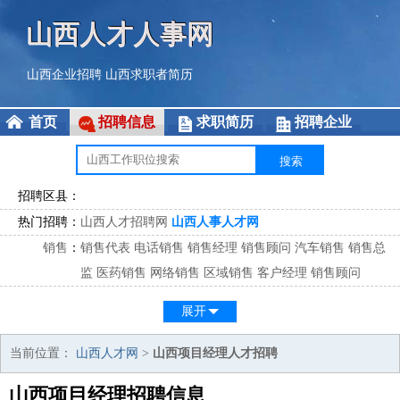
山西人才人事网
山西企业招聘
山西求职者简历
首页
招聘信息
求职简历
招聘企业
招聘区县：
热门招聘：
山西人才招聘网
山西人事人才网
销售
：
销售代表
电话销售
销售经理
销售顾问
汽车销售
销售总
监
医药销售
网络销售
区域销售
客户经理
销售顾问
市场
：
市场专员
市场经理
市场拓展
市场调研
市场策划
策划经
展开
理
客服
：
客服专员
电话客服
客服经理
售后服务
客户关系
客服总
当前位置：
山西人才网
>
山西项目经理人才招聘
监
山西项目经理招聘信息