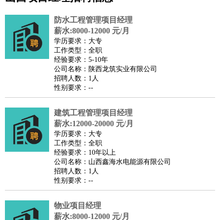
公关
：
公关员
公关经理
媒介专员
媒介经理
会展专员
技工/工人
：
普工
电工
木工
钳工
焊工
钣金工
锅炉工
油漆工
缝纫工
防水工程管理项目经理
维修工
水暖工
车工
叉车工
手机维修
电梯工
操作工
包
薪水:8000-12000 元/月
学历要求：大专
装工
水泥工
钢筋工
纺织工
管道工
样衣工
装卸工
工作类型：全职
生产/研发
：
质量管理
生产组长
车间主任
工艺设计
生产总监
高级工
经验要求：5-10年
公司名称：陕西龙筑实业有限公司
程师
招聘人数：1人
机械/仪表
：
机械工程
仪器仪表
机电
版图设计
性别要求：--
司机
：
商务司机
客车司机
货车司机
出租车司机
班车司机
驾校
教练
建筑工程管理项目经理
带车司机
地铁司机
高铁司机
小车司机
快车司机
专
薪水:12000-20000 元/月
车司机
学历要求：大专
物流/仓储
：
快递员
仓库管理
搬运工
物流专员
物流经理
调度员
工作类型：全职
经验要求：10年以上
贸易/采购
：
外贸专员
外贸经理
采购员
采购经理
商务专员
报关员
买
公司名称：山西鑫海水电能源有限公司
手
招聘人数：1人
性别要求：--
保险/理赔
：
保险推销
保险顾问
核保理赔
保险经纪人
保险精算师
契
约管理
保险内勤
物业项目经理
餐饮类
：
厨师
服务员
传菜员
面点师
洗碗工
后厨
杂工
学徒
咖啡
薪水:8000-12000 元/月