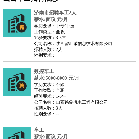
公关
：
公关员
公关经理
媒介专员
媒介经理
会展专员
技工/工人
：
普工
电工
木工
钳工
焊工
钣金工
锅炉工
油漆工
缝纫工
济南市招聘车工2人
维修工
水暖工
车工
叉车工
手机维修
电梯工
操作工
包
薪水:面议 元/月
学历要求：中专/中技
装工
水泥工
钢筋工
纺织工
管道工
样衣工
装卸工
工作类型：全职
生产/研发
：
质量管理
生产组长
车间主任
工艺设计
生产总监
高级工
经验要求：3-5年
公司名称：陕西智汇诚信息技术有限公司
程师
招聘人数：2人
机械/仪表
：
机械工程
仪器仪表
机电
版图设计
性别要求：--
司机
：
商务司机
客车司机
货车司机
出租车司机
班车司机
驾校
教练
数控车工
带车司机
地铁司机
高铁司机
小车司机
快车司机
专
薪水:5000-8000 元/月
车司机
学历要求：不限
物流/仓储
：
快递员
仓库管理
搬运工
物流专员
物流经理
调度员
工作类型：全职
经验要求：1-3年
贸易/采购
：
外贸专员
外贸经理
采购员
采购经理
商务专员
报关员
买
公司名称：山西铭鼎机电工程有限公司
手
招聘人数：3人
性别要求：--
保险/理赔
：
保险推销
保险顾问
核保理赔
保险经纪人
保险精算师
契
约管理
保险内勤
车工
餐饮类
：
厨师
服务员
传菜员
面点师
洗碗工
后厨
杂工
学徒
咖啡
薪水:面议 元/月