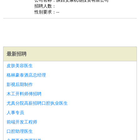
公司名称：陕西安康机场投资有限公司
家庭管家
招聘人数：
性别要求：--
物业管理
：
物业维修
物业管理
物业招商
物业经理
淘宝/网店
：
淘宝客服
淘宝美工
淘宝店长
淘宝推广
淘宝装修
淘宝策
划
淘宝模特
财务/会计
：
会计
财务
出纳
审计
税务
财务分析
成本管理
教育/培训
：
教师
家教
幼教
教学管理
学术研究
培训策划
课程顾问
最新招聘
银行/证券
：
理财顾问
证券分析
银行柜员
拍卖师
操盘手
银行经理
信
皮肤美容医生
贷管理
格林豪泰酒店总经理
律师/法务
：
律师
律师助理
法务专员
专利顾问
合同管理
影视后期制作
广告/咨询
：
文案
广告制作
咨询顾问
创意总监
广告策划
会展策划
婚
木工开料师傅招聘
礼策划
媒介策划
咨询经理
客户主管
摄影师
尤真分院高薪招聘口腔执业医生
美术/设计
：
服装设计
平面设计
美编
家具设计
美术老师
室内设计
包
人事专员
装设计
动画设计
珠宝设计
店面设计
UI设计
编辑/出版
前端开发工程师
：
编辑
记者
出版
发行
专栏作家
排版设计
翻译/语言
：
英语翻译
日语翻译
俄语翻译
韩语翻译
法语翻译
德语翻
口腔助理医生
译
小语种