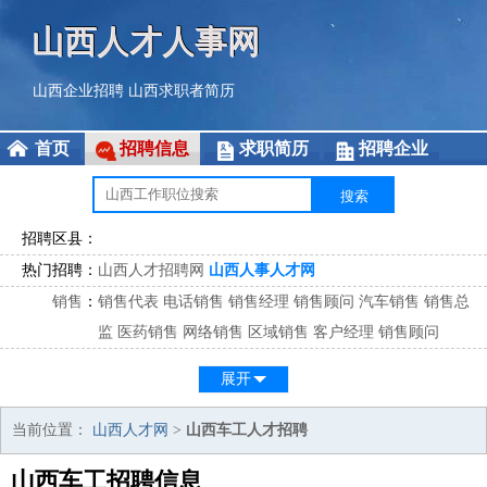
山西人才人事网
山西企业招聘
山西求职者简历
首页
招聘信息
求职简历
招聘企业
招聘区县：
热门招聘：
山西人才招聘网
山西人事人才网
销售
：
销售代表
电话销售
销售经理
销售顾问
汽车销售
销售总
监
医药销售
网络销售
区域销售
客户经理
销售顾问
市场
：
市场专员
市场经理
市场拓展
市场调研
市场策划
策划经
展开
理
客服
：
客服专员
电话客服
客服经理
售后服务
客户关系
客服总
当前位置：
山西人才网
>
山西车工人才招聘
监
山西车工招聘信息