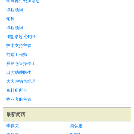
金属再生资源副总
医疗/药剂
：
医生
护士
药剂师
理疗师
导医
营养师
心理医生
中医
课程顾问
运动/健身
：
健身教练
瑜伽教练
舞蹈老师
游泳教练
台球教练
高尔夫
销售
助理
体育解说员
体育记者
足球教练
课程顾问
环境保护
：
污水处理
环保检测
环境管理
环境绿化
水质检测员
B超,彩超,心电图
政府公务
：
技术支持主管
房地产
：
房产销售
置业顾问
房产客服
房产策划
房产店员
房产中
前端工程师
介
房产内勤
房产评估师
彝良仓管操作工
建筑/装修
：
土木工程
工程监理
造价师
安全专员
项目管理
园林设计
口腔助理医生
测绘员
建筑工
装修工
大客户销售经理
人事/行政
：
文员
前台
秘书
人事专员
人事经理
行政助理
行政主管
资料所所长
招聘专员
招聘经理
猎头顾问
培训专员
物业客服主管
高级管理
：
总监
总裁助理
副总裁
总经理
合伙人
CEO
CTO
CFO
CPO
最新简历
农林牧渔
：
养殖人员
饲养业务
农艺师
畜牧师
饲料研发
季祺文
周弘忠
好玩职业
：
酒店试睡员
美食品尝师
旅游体验师
职业拥抱师
酒店试