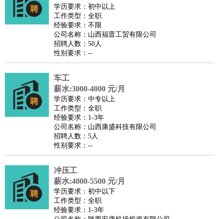
师
茶艺师
迎宾
学历要求：初中以上
工作类型：全职
酒店/旅游
：
酒店前台
酒店服务员
行李员
大堂经理
酒店管理
酒店管
经验要求：不限
家
导游
旅游顾问
签证专员
订票员
试睡师
公司名称：山西福晋工贸有限公司
招聘人数：50人
超市/销售
：
促销导购
营业员
收银员
理货员
食品加工
品类管理
店长
性别要求：--
美容/美发
：
发型师
美容师
化妆师
美甲师
美发助理
洗头工
美体师
美容顾问
美容助理
美容店长
宠物美容
车工
保健/按摩
：
按摩师
薪水:3000-4000 元/月
针灸推拿
足疗师
搓澡工
盲人按摩
学历要求：中专以上
娱乐/影视
：
礼仪
调酒师
摄影师
主持人
配音员
后期制作
场务
群众
工作类型：全职
演员
音效师
灯光师
编剧
主播
经验要求：1-3年
公司名称：山西康盛科技有限公司
技术开发
：
程序员
网页设计
技术专员
软件工程师
测试工程师
运维
招聘人数：5人
工程师
技术支持
硬件工程师
系统工程师
通信工程师
数
性别要求：--
据工程师
前端工程师
APP开发
算法工程师
冲压工
产品管理
：
产品经理
产品运营
产品助理
项目经理
高级产品经理
产
薪水:4000-5500 元/月
品实习生
SEO
学历要求：初中以下
电子/电气
：
无线电
电路工程
自动化
电子维修
产品工艺
工作类型：全职
经验要求：1-3年
家政/安保
：
保洁
保姆
保安
月嫂
钟点工
洗衣工
护工
育婴师
送水工