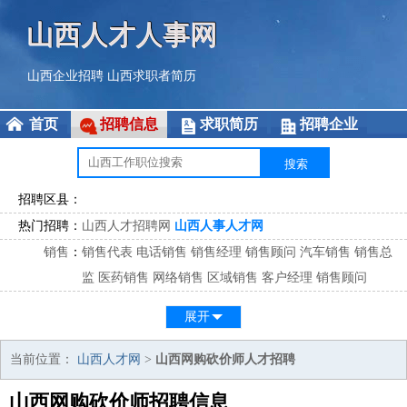
山西人才人事网
山西企业招聘
山西求职者简历
首页
招聘信息
求职简历
招聘企业
招聘区县：
热门招聘：
山西人才招聘网
山西人事人才网
销售
：
销售代表
电话销售
销售经理
销售顾问
汽车销售
销售总
监
医药销售
网络销售
区域销售
客户经理
销售顾问
市场
：
市场专员
市场经理
市场拓展
市场调研
市场策划
策划经
展开
理
客服
：
客服专员
电话客服
客服经理
售后服务
客户关系
客服总
当前位置：
山西人才网
>
山西网购砍价师人才招聘
监
山西网购砍价师招聘信息