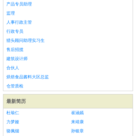
师
茶艺师
迎宾
产品专员助理
酒店/旅游
：
酒店前台
酒店服务员
行李员
大堂经理
酒店管理
酒店管
监理
家
导游
旅游顾问
签证专员
订票员
试睡师
人事行政主管
超市/销售
：
促销导购
营业员
收银员
理货员
食品加工
品类管理
店长
行政专员
美容/美发
：
发型师
美容师
化妆师
美甲师
美发助理
洗头工
美体师
猎头顾问助理实习生
美容顾问
美容助理
美容店长
宠物美容
售后招揽
保健/按摩
：
按摩师
针灸推拿
足疗师
搓澡工
盲人按摩
建筑设计师
娱乐/影视
：
礼仪
调酒师
摄影师
主持人
配音员
后期制作
场务
群众
合伙人
演员
音效师
灯光师
编剧
主播
烘焙食品酱料大区总监
技术开发
：
程序员
网页设计
技术专员
软件工程师
测试工程师
运维
仓管质检
工程师
技术支持
硬件工程师
系统工程师
通信工程师
数
据工程师
前端工程师
APP开发
算法工程师
最新简历
产品管理
：
产品经理
产品运营
产品助理
项目经理
高级产品经理
产
杜瑜仁
崔涵嫣
品实习生
SEO
力梦娅
来靖康
电子/电气
：
无线电
电路工程
自动化
电子维修
产品工艺
骆佩烟
孙银章
家政/安保
：
保洁
保姆
保安
月嫂
钟点工
洗衣工
护工
育婴师
送水工