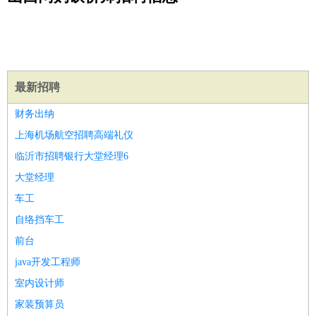
公关
：
公关员
公关经理
媒介专员
媒介经理
会展专员
技工/工人
：
普工
电工
木工
钳工
焊工
钣金工
锅炉工
油漆工
缝纫工
维修工
水暖工
车工
叉车工
手机维修
电梯工
操作工
包
装工
水泥工
钢筋工
纺织工
管道工
样衣工
装卸工
生产/研发
：
质量管理
生产组长
车间主任
工艺设计
生产总监
高级工
最新招聘
程师
财务出纳
机械/仪表
：
机械工程
仪器仪表
机电
版图设计
上海机场航空招聘高端礼仪
司机
：
商务司机
客车司机
货车司机
出租车司机
班车司机
驾校
临沂市招聘银行大堂经理6
教练
带车司机
地铁司机
高铁司机
小车司机
快车司机
专
大堂经理
车司机
车工
物流/仓储
：
快递员
仓库管理
搬运工
物流专员
物流经理
调度员
自络挡车工
贸易/采购
：
外贸专员
外贸经理
采购员
采购经理
商务专员
报关员
买
前台
手
保险/理赔
java开发工程师
：
保险推销
保险顾问
核保理赔
保险经纪人
保险精算师
契
约管理
保险内勤
室内设计师
餐饮类
：
厨师
服务员
传菜员
面点师
洗碗工
后厨
杂工
学徒
咖啡
家装预算员