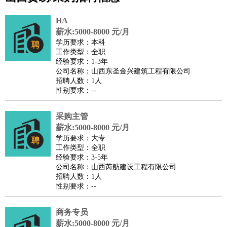
公关
：
公关员
公关经理
媒介专员
媒介经理
会展专员
技工/工人
：
普工
电工
木工
钳工
焊工
钣金工
锅炉工
油漆工
缝纫工
HA
维修工
水暖工
车工
叉车工
手机维修
电梯工
操作工
包
薪水:5000-8000 元/月
学历要求：本科
装工
水泥工
钢筋工
纺织工
管道工
样衣工
装卸工
工作类型：全职
生产/研发
：
质量管理
生产组长
车间主任
工艺设计
生产总监
高级工
经验要求：1-3年
公司名称：山西东圣金兴建筑工程有限公司
程师
招聘人数：1人
机械/仪表
：
机械工程
仪器仪表
机电
版图设计
性别要求：--
司机
：
商务司机
客车司机
货车司机
出租车司机
班车司机
驾校
教练
采购主管
带车司机
地铁司机
高铁司机
小车司机
快车司机
专
薪水:5000-8000 元/月
车司机
学历要求：大专
物流/仓储
：
快递员
仓库管理
搬运工
物流专员
物流经理
调度员
工作类型：全职
经验要求：3-5年
贸易/采购
：
外贸专员
外贸经理
采购员
采购经理
商务专员
报关员
买
公司名称：山西芮舫建设工程有限公司
手
招聘人数：1人
性别要求：--
保险/理赔
：
保险推销
保险顾问
核保理赔
保险经纪人
保险精算师
契
约管理
保险内勤
商务专员
餐饮类
：
厨师
服务员
传菜员
面点师
洗碗工
后厨
杂工
学徒
咖啡
薪水:5000-8000 元/月