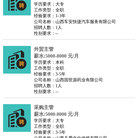
师
茶艺师
迎宾
学历要求：大专
工作类型：全职
酒店/旅游
：
酒店前台
酒店服务员
行李员
大堂经理
酒店管理
酒店管
经验要求：1-3年
家
导游
旅游顾问
签证专员
订票员
试睡师
公司名称：山西车安快捷汽车服务有限公司
招聘人数：1人
超市/销售
：
促销导购
营业员
收银员
理货员
食品加工
品类管理
店长
性别要求：--
美容/美发
：
发型师
美容师
化妆师
美甲师
美发助理
洗头工
美体师
美容顾问
美容助理
美容店长
宠物美容
外贸主管
保健/按摩
：
按摩师
薪水:5000-8000 元/月
针灸推拿
足疗师
搓澡工
盲人按摩
学历要求：本科
娱乐/影视
：
礼仪
调酒师
摄影师
主持人
配音员
后期制作
场务
群众
工作类型：全职
演员
音效师
灯光师
编剧
主播
经验要求：3-5年
公司名称：山西国世源药业有限公司
技术开发
：
程序员
网页设计
技术专员
软件工程师
测试工程师
运维
招聘人数：1人
工程师
技术支持
硬件工程师
系统工程师
通信工程师
数
性别要求：--
据工程师
前端工程师
APP开发
算法工程师
采购主管
产品管理
：
产品经理
产品运营
产品助理
项目经理
高级产品经理
产
薪水:5000-8000 元/月
品实习生
SEO
学历要求：大专
电子/电气
：
无线电
电路工程
自动化
电子维修
产品工艺
工作类型：全职
经验要求：3-5年
家政/安保
：
保洁
保姆
保安
月嫂
钟点工
洗衣工
护工
育婴师
送水工