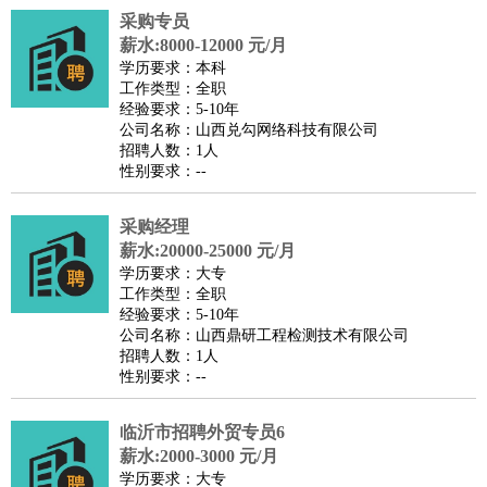
采购专员
医疗/药剂
：
医生
护士
药剂师
理疗师
导医
营养师
心理医生
中医
薪水:8000-12000 元/月
运动/健身
：
健身教练
瑜伽教练
舞蹈老师
游泳教练
台球教练
高尔夫
学历要求：本科
工作类型：全职
助理
体育解说员
体育记者
足球教练
经验要求：5-10年
环境保护
：
污水处理
环保检测
环境管理
环境绿化
水质检测员
公司名称：山西兑勾网络科技有限公司
招聘人数：1人
政府公务
：
性别要求：--
房地产
：
房产销售
置业顾问
房产客服
房产策划
房产店员
房产中
介
房产内勤
房产评估师
采购经理
建筑/装修
：
土木工程
薪水:20000-25000 元/月
工程监理
造价师
安全专员
项目管理
园林设计
学历要求：大专
测绘员
建筑工
装修工
工作类型：全职
人事/行政
：
文员
前台
秘书
人事专员
人事经理
行政助理
行政主管
经验要求：5-10年
公司名称：山西鼎研工程检测技术有限公司
招聘专员
招聘经理
猎头顾问
培训专员
招聘人数：1人
高级管理
：
总监
总裁助理
副总裁
总经理
合伙人
CEO
CTO
CFO
性别要求：--
CPO
临沂市招聘外贸专员6
农林牧渔
：
养殖人员
饲养业务
农艺师
畜牧师
饲料研发
薪水:2000-3000 元/月
好玩职业
：
酒店试睡员
美食品尝师
旅游体验师
职业拥抱师
酒店试
学历要求：大专