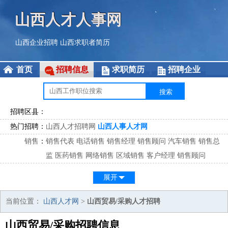
山西人才人事网
山西企业招聘
山西求职者简历
首页
招聘信息
求职简历
招聘企业
招聘区县：
热门招聘：
山西人才招聘网
山西人事人才网
销售
：
销售代表
电话销售
销售经理
销售顾问
汽车销售
销售总
监
医药销售
网络销售
区域销售
客户经理
销售顾问
市场
：
市场专员
市场经理
市场拓展
市场调研
市场策划
策划经
展开
理
客服
：
客服专员
电话客服
客服经理
售后服务
客户关系
客服总
当前位置：
山西人才网
>
山西贸易/采购人才招聘
监
山西贸易/采购招聘信息