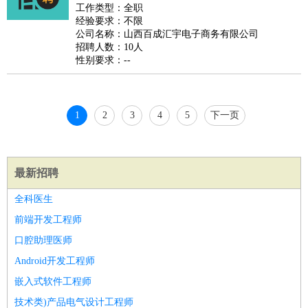
睡员
狗粮试吃员
手模
陪跑族
网购砍价师
色彩搭配师
品
工作类型：全职
经验要求：不限
酒师
公司名称：山西百成汇宇电子商务有限公司
招聘人数：10人
性别要求：--
1
2
3
4
5
下一页
最新招聘
全科医生
前端开发工程师
口腔助理医师
Android开发工程师
嵌入式软件工程师
技术类)产品电气设计工程师