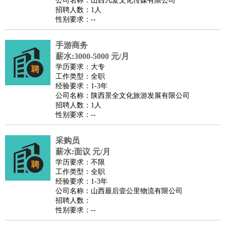
公司名称：山西凡爱文化传媒有限公司
家庭管家
招聘人数：1人
性别要求：--
物业管理
：
物业维修
物业管理
物业招商
物业经理
淘宝/网店
：
淘宝客服
淘宝美工
淘宝店长
淘宝推广
淘宝装修
淘宝策
手游商务
划
淘宝模特
薪水:3000-5000 元/月
财务/会计
：
会计
学历要求：大专
财务
出纳
审计
税务
财务分析
成本管理
工作类型：全职
教育/培训
：
教师
家教
幼教
教学管理
学术研究
培训策划
课程顾问
经验要求：1-3年
公司名称：陕西景全文化旅游发展有限公司
银行/证券
：
理财顾问
证券分析
银行柜员
拍卖师
操盘手
银行经理
信
招聘人数：1人
贷管理
性别要求：--
律师/法务
：
律师
律师助理
法务专员
专利顾问
合同管理
广告/咨询
：
文案
广告制作
咨询顾问
创意总监
广告策划
会展策划
婚
采购员
薪水:面议 元/月
礼策划
媒介策划
咨询经理
客户主管
摄影师
学历要求：不限
美术/设计
：
服装设计
平面设计
美编
家具设计
美术老师
室内设计
包
工作类型：全职
经验要求：1-3年
装设计
动画设计
珠宝设计
店面设计
UI设计
公司名称：山西最后壹公里物流有限公司
编辑/出版
：
编辑
记者
出版
发行
专栏作家
排版设计
招聘人数：
性别要求：--
翻译/语言
：
英语翻译
日语翻译
俄语翻译
韩语翻译
法语翻译
德语翻
译
小语种