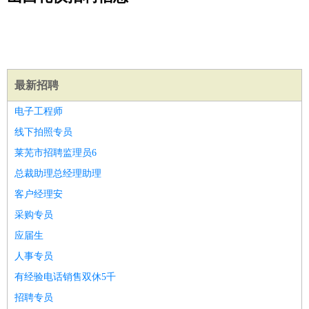
公关
：
公关员
公关经理
媒介专员
媒介经理
会展专员
技工/工人
：
普工
电工
木工
钳工
焊工
钣金工
锅炉工
油漆工
缝纫工
维修工
水暖工
车工
叉车工
手机维修
电梯工
操作工
包
装工
水泥工
钢筋工
纺织工
管道工
样衣工
装卸工
生产/研发
：
质量管理
生产组长
车间主任
工艺设计
生产总监
高级工
最新招聘
程师
电子工程师
机械/仪表
：
机械工程
仪器仪表
机电
版图设计
线下拍照专员
司机
：
商务司机
客车司机
货车司机
出租车司机
班车司机
驾校
莱芜市招聘监理员6
教练
带车司机
地铁司机
高铁司机
小车司机
快车司机
专
总裁助理总经理助理
车司机
客户经理安
物流/仓储
：
快递员
仓库管理
搬运工
物流专员
物流经理
调度员
采购专员
贸易/采购
：
外贸专员
外贸经理
采购员
采购经理
商务专员
报关员
买
应届生
手
保险/理赔
人事专员
：
保险推销
保险顾问
核保理赔
保险经纪人
保险精算师
契
约管理
保险内勤
有经验电话销售双休5千
餐饮类
：
厨师
服务员
传菜员
面点师
洗碗工
后厨
杂工
学徒
咖啡
招聘专员