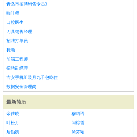
师
茶艺师
迎宾
青岛市招聘销售专员3
酒店/旅游
：
酒店前台
酒店服务员
行李员
大堂经理
酒店管理
酒店管
咖啡师
家
导游
旅游顾问
签证专员
订票员
试睡师
口腔医生
超市/销售
：
促销导购
营业员
收银员
理货员
食品加工
品类管理
店长
刀具销售经理
美容/美发
：
发型师
美容师
化妆师
美甲师
美发助理
洗头工
美体师
招聘打单员
美容顾问
美容助理
美容店长
宠物美容
抚顺
保健/按摩
：
按摩师
针灸推拿
足疗师
搓澡工
盲人按摩
前端工程师
娱乐/影视
：
礼仪
调酒师
摄影师
主持人
配音员
后期制作
场务
群众
招聘副经理
演员
音效师
灯光师
编剧
主播
吉安手机组装月九千包吃住
技术开发
：
程序员
网页设计
技术专员
软件工程师
测试工程师
运维
数据安全管理岗
工程师
技术支持
硬件工程师
系统工程师
通信工程师
数
据工程师
前端工程师
APP开发
算法工程师
最新简历
产品管理
：
产品经理
产品运营
产品助理
项目经理
高级产品经理
产
余佳晓
穆幽语
品实习生
SEO
叶松月
闫棕哲
电子/电气
：
无线电
电路工程
自动化
电子维修
产品工艺
居励凯
涂芬颖
家政/安保
：
保洁
保姆
保安
月嫂
钟点工
洗衣工
护工
育婴师
送水工