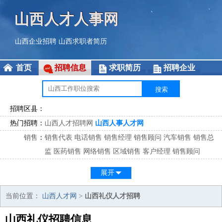
山西人才人事网
山西企业招聘
山西求职者简历
首页
招聘信息
求职简历
招聘企业
招聘区县：
热门招聘：
山西人才招聘网
山西人事人才网
销售
：
销售代表
电话销售
销售经理
销售顾问
汽车销售
销售总
监
医药销售
网络销售
区域销售
客户经理
销售顾问
市场
：
市场专员
市场经理
市场拓展
市场调研
市场策划
策划经
展开
理
客服
：
客服专员
电话客服
客服经理
售后服务
客户关系
客服总
当前位置：
山西人才网
>
山西礼仪人才招聘
监
山西礼仪招聘信息