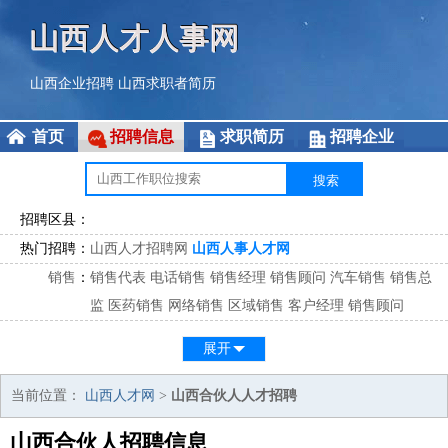
山西人才人事网
山西企业招聘
山西求职者简历
首页
招聘信息
求职简历
招聘企业
招聘区县：
热门招聘：
山西人才招聘网
山西人事人才网
销售
：
销售代表
电话销售
销售经理
销售顾问
汽车销售
销售总
监
医药销售
网络销售
区域销售
客户经理
销售顾问
市场
：
市场专员
市场经理
市场拓展
市场调研
市场策划
策划经
展开
理
客服
：
客服专员
电话客服
客服经理
售后服务
客户关系
客服总
当前位置：
山西人才网
>
山西合伙人人才招聘
监
山西合伙人招聘信息