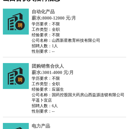
公关
：
公关员
公关经理
媒介专员
媒介经理
会展专员
技工/工人
：
普工
电工
木工
钳工
焊工
钣金工
锅炉工
油漆工
缝纫工
自动化产品
维修工
水暖工
车工
叉车工
手机维修
电梯工
操作工
包
薪水:8000-12000 元/月
学历要求：不限
装工
水泥工
钢筋工
纺织工
管道工
样衣工
装卸工
工作类型：全职
生产/研发
：
质量管理
生产组长
车间主任
工艺设计
生产总监
高级工
经验要求：不限
公司名称：山西新星教育科技有限公司
程师
招聘人数：1人
机械/仪表
：
机械工程
仪器仪表
机电
版图设计
性别要求：--
司机
：
商务司机
客车司机
货车司机
出租车司机
班车司机
驾校
教练
团购销售合伙人
带车司机
地铁司机
高铁司机
小车司机
快车司机
专
薪水:3001-4000 元/月
车司机
学历要求：不限
物流/仓储
：
快递员
仓库管理
搬运工
物流专员
物流经理
调度员
工作类型：全职
经验要求：应届生
贸易/采购
：
外贸专员
外贸经理
采购员
采购经理
商务专员
报关员
买
公司名称：国药控股国大药房山西益源连锁有限公司
手
平遥卜宜店
招聘人数：6人
保险/理赔
：
保险推销
保险顾问
核保理赔
保险经纪人
保险精算师
契
性别要求：--
约管理
保险内勤
餐饮类
：
厨师
服务员
传菜员
面点师
洗碗工
后厨
杂工
学徒
咖啡
电力产品