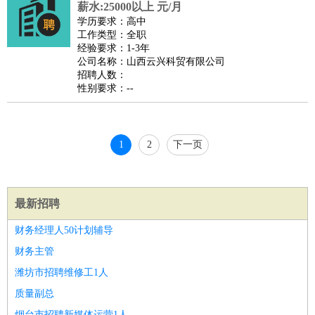
薪水:25000以上 元/月
睡员
狗粮试吃员
手模
陪跑族
网购砍价师
色彩搭配师
品
学历要求：高中
酒师
工作类型：全职
经验要求：1-3年
公司名称：山西云兴科贸有限公司
招聘人数：
性别要求：--
1
2
下一页
最新招聘
财务经理人50计划辅导
财务主管
潍坊市招聘维修工1人
质量副总
烟台市招聘新媒体运营1人