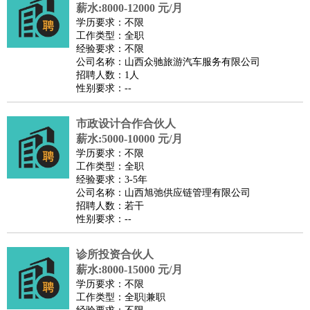
师
茶艺师
迎宾
薪水:8000-12000 元/月
学历要求：不限
酒店/旅游
：
酒店前台
酒店服务员
行李员
大堂经理
酒店管理
酒店管
工作类型：全职
家
导游
旅游顾问
签证专员
订票员
试睡师
经验要求：不限
公司名称：山西众驰旅游汽车服务有限公司
超市/销售
：
促销导购
营业员
收银员
理货员
食品加工
品类管理
店长
招聘人数：1人
美容/美发
：
发型师
美容师
化妆师
美甲师
美发助理
洗头工
美体师
性别要求：--
美容顾问
美容助理
美容店长
宠物美容
市政设计合作合伙人
保健/按摩
：
按摩师
针灸推拿
足疗师
搓澡工
盲人按摩
薪水:5000-10000 元/月
娱乐/影视
：
礼仪
调酒师
摄影师
主持人
配音员
后期制作
场务
群众
学历要求：不限
演员
音效师
灯光师
编剧
主播
工作类型：全职
经验要求：3-5年
技术开发
：
程序员
网页设计
技术专员
软件工程师
测试工程师
运维
公司名称：山西旭弛供应链管理有限公司
工程师
技术支持
硬件工程师
系统工程师
通信工程师
数
招聘人数：若干
性别要求：--
据工程师
前端工程师
APP开发
算法工程师
产品管理
：
产品经理
产品运营
产品助理
项目经理
高级产品经理
产
诊所投资合伙人
品实习生
SEO
薪水:8000-15000 元/月
电子/电气
：
无线电
电路工程
自动化
电子维修
产品工艺
学历要求：不限
工作类型：全职|兼职
家政/安保
：
保洁
保姆
保安
月嫂
钟点工
洗衣工
护工
育婴师
送水工