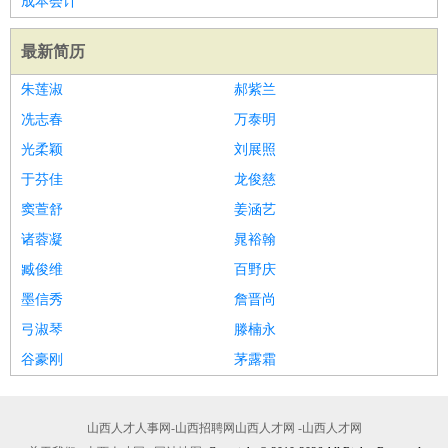
成本会计
最新简历
朱莲淑
郝紫兰
冼志春
万泰明
光柔颖
刘展照
于芬佳
龙俊慈
窦萱舒
姜涵艺
诸蓉凝
晁裕翰
臧俊维
百野庆
墨信秀
詹晋尚
弓淑琴
滕楠永
谷豪刚
茅露霜
山西人才人事网-山西招聘网山西人才网 -山西人才网