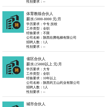
性别要求：--
医疗/药剂
：
医生
护士
药剂师
理疗师
导医
营养师
心理医生
中医
体育教练合伙人
运动/健身
：
健身教练
瑜伽教练
舞蹈老师
游泳教练
台球教练
高尔夫
薪水:5000-8000 元/月
助理
体育解说员
体育记者
足球教练
学历要求：中专,技校
环境保护
：
污水处理
环保检测
环境管理
环境绿化
水质检测员
工作类型：全职
经验要求：不限
政府公务
：
公司名称：陕西欣腾电梯有限公司
房地产
：
房产销售
置业顾问
房产客服
房产策划
房产店员
房产中
招聘人数：1人
性别要求：--
介
房产内勤
房产评估师
建筑/装修
：
土木工程
工程监理
造价师
安全专员
项目管理
园林设计
省区合伙人
测绘员
建筑工
装修工
薪水:25000以上 元/月
人事/行政
：
文员
前台
秘书
人事专员
人事经理
行政助理
行政主管
学历要求：大专
工作类型：全职
招聘专员
招聘经理
猎头顾问
培训专员
经验要求：10年以上
高级管理
：
总监
总裁助理
副总裁
总经理
合伙人
CEO
CTO
CFO
公司名称：陕西药王山药业有限公司
招聘人数：1人
CPO
性别要求：--
农林牧渔
：
养殖人员
饲养业务
农艺师
畜牧师
饲料研发
好玩职业
：
酒店试睡员
美食品尝师
旅游体验师
职业拥抱师
酒店试
城市合伙人