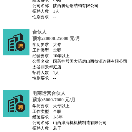
经验要求：不限
家庭管家
公司名称：陕西腾达钢结构有限公司
招聘人数：1人
物业管理
：
物业维修
物业管理
物业招商
物业经理
性别要求：--
淘宝/网店
：
淘宝客服
淘宝美工
淘宝店长
淘宝推广
淘宝装修
淘宝策
划
淘宝模特
合伙人
薪水:20000-25000 元/月
财务/会计
：
会计
财务
出纳
审计
税务
财务分析
成本管理
学历要求：大专
教育/培训
：
教师
家教
幼教
教学管理
学术研究
培训策划
课程顾问
工作类型：全职
经验要求：10年以上
银行/证券
：
理财顾问
证券分析
银行柜员
拍卖师
操盘手
银行经理
信
公司名称：国药控股国大药房山西益源连锁有限公司
贷管理
太谷丽景华庭店
招聘人数：1人
律师/法务
：
律师
律师助理
法务专员
专利顾问
合同管理
性别要求：--
广告/咨询
：
文案
广告制作
咨询顾问
创意总监
广告策划
会展策划
婚
礼策划
媒介策划
咨询经理
客户主管
摄影师
电商运营合伙人
美术/设计
：
服装设计
平面设计
美编
家具设计
美术老师
室内设计
包
薪水:5000-7000 元/月
学历要求：大专以上
装设计
动画设计
珠宝设计
店面设计
UI设计
工作类型：全职
编辑/出版
：
编辑
记者
出版
发行
专栏作家
排版设计
经验要求：1-3年
公司名称：山西津海机机械制造有限公司
翻译/语言
：
英语翻译
日语翻译
俄语翻译
韩语翻译
法语翻译
德语翻
招聘人数：若干
译
小语种