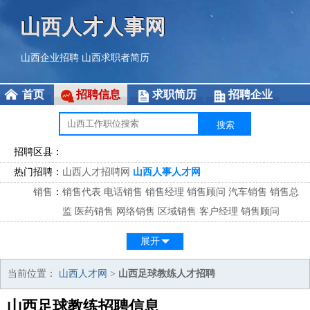
山西人才人事网
山西企业招聘
山西求职者简历
首页
招聘信息
求职简历
招聘企业
招聘区县：
热门招聘：
山西人才招聘网
山西人事人才网
销售
：
销售代表
电话销售
销售经理
销售顾问
汽车销售
销售总
监
医药销售
网络销售
区域销售
客户经理
销售顾问
市场
：
市场专员
市场经理
市场拓展
市场调研
市场策划
策划经
展开
理
客服
：
客服专员
电话客服
客服经理
售后服务
客户关系
客服总
当前位置：
山西人才网
>
山西足球教练人才招聘
监
山西足球教练招聘信息