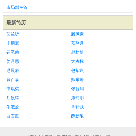
家庭管家
市场部主管
物业管理
：
物业维修
物业管理
物业招商
物业经理
最新简历
淘宝/网店
：
淘宝客服
淘宝美工
淘宝店长
淘宝推广
淘宝装修
淘宝策
划
淘宝模特
艾兰昕
滕风豪
财务/会计
：
会计
财务
出纳
审计
税务
财务分析
成本管理
毕朋豪
慕翔月
教育/培训
：
教师
家教
幼教
教学管理
学术研究
培训策划
课程顾问
钮觅茜
赵劲博
银行/证券
：
理财顾问
证券分析
银行柜员
拍卖师
操盘手
银行经理
信
姜月思
太杰标
贷管理
逯晨辰
包紫琪
律师/法务
：
律师
律师助理
法务专员
专利顾问
合同管理
襄百泰
师东隆
广告/咨询
：
文案
广告制作
咨询顾问
创意总监
广告策划
会展策划
婚
申琪絮
张智翔
礼策划
媒介策划
咨询经理
客户主管
摄影师
后钦晖
康玮朋
美术/设计
：
服装设计
平面设计
美编
家具设计
美术老师
室内设计
包
牛淑盈
常轩诚
装设计
动画设计
珠宝设计
店面设计
UI设计
白安雁
薛新敬
编辑/出版
：
编辑
记者
出版
发行
专栏作家
排版设计
翻译/语言
：
英语翻译
日语翻译
俄语翻译
韩语翻译
法语翻译
德语翻
译
小语种