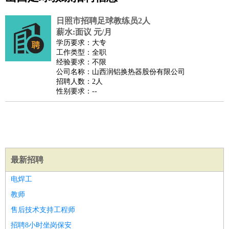
公关
：
公关员
公关经理
媒介专员
媒介经理
会展专员
技工/工人
：
普工
电工
木工
钳工
焊工
钣金工
锅炉工
油漆工
缝纫工
日照市招聘足球教练员2人
维修工
水暖工
车工
叉车工
手机维修
电梯工
操作工
包
薪水:面议 元/月
学历要求：大专
装工
水泥工
钢筋工
纺织工
管道工
样衣工
装卸工
工作类型：全职
生产/研发
：
质量管理
生产组长
车间主任
工艺设计
生产总监
高级工
经验要求：不限
公司名称：山西润铝换热器股份有限公司
程师
招聘人数：2人
机械/仪表
：
机械工程
仪器仪表
机电
版图设计
性别要求：--
司机
：
商务司机
客车司机
货车司机
出租车司机
班车司机
驾校
教练
带车司机
地铁司机
高铁司机
小车司机
快车司机
专
车司机
物流/仓储
：
快递员
仓库管理
搬运工
物流专员
物流经理
调度员
最新招聘
贸易/采购
：
外贸专员
外贸经理
采购员
采购经理
商务专员
报关员
买
手
电焊工
保险/理赔
：
保险推销
保险顾问
核保理赔
保险经纪人
保险精算师
契
教师
约管理
保险内勤
售后技术支持工程师
餐饮类
：
厨师
服务员
传菜员
面点师
洗碗工
后厨
杂工
学徒
咖啡
招聘8小时坐岗保安