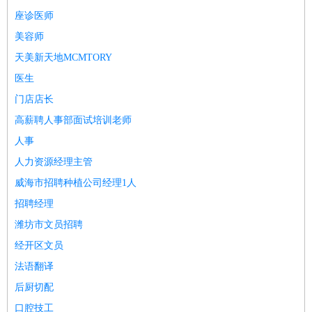
师
茶艺师
迎宾
座诊医师
酒店/旅游
：
酒店前台
酒店服务员
行李员
大堂经理
酒店管理
酒店管
美容师
家
导游
旅游顾问
签证专员
订票员
试睡师
天美新天地MCMTORY
超市/销售
：
促销导购
营业员
收银员
理货员
食品加工
品类管理
店长
医生
美容/美发
：
发型师
美容师
化妆师
美甲师
美发助理
洗头工
美体师
门店店长
美容顾问
美容助理
美容店长
宠物美容
高薪聘人事部面试培训老师
保健/按摩
：
按摩师
针灸推拿
足疗师
搓澡工
盲人按摩
人事
娱乐/影视
：
礼仪
调酒师
摄影师
主持人
配音员
后期制作
场务
群众
人力资源经理主管
演员
音效师
灯光师
编剧
主播
威海市招聘种植公司经理1人
技术开发
：
程序员
网页设计
技术专员
软件工程师
测试工程师
运维
招聘经理
工程师
技术支持
硬件工程师
系统工程师
通信工程师
数
潍坊市文员招聘
据工程师
前端工程师
APP开发
算法工程师
产品管理
：
产品经理
产品运营
产品助理
项目经理
高级产品经理
产
经开区文员
品实习生
SEO
法语翻译
电子/电气
：
无线电
电路工程
自动化
电子维修
产品工艺
后厨切配
家政/安保
：
保洁
保姆
保安
月嫂
钟点工
洗衣工
护工
育婴师
送水工
口腔技工