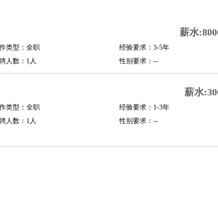
司机
驾校教练
带车司机
地铁司机
高铁司机
小车司机
快车司机
专车司机
薪水:800
度员
作类型：全职
经验要求：3-5年
报关员
买手
聘人数：1人
性别要求：--
精算师
契约管理
保险内勤
学徒
咖啡师
茶艺师
迎宾
薪水:30
理
酒店管家
导游
旅游顾问
签证专员
订票员
试睡师
作类型：全职
经验要求：1-3年
管理
店长
聘人数：1人
性别要求：--
美体师
美容顾问
美容助理
美容店长
宠物美容
场务
群众演员
音效师
灯光师
编剧
主播
程师
运维工程师
技术支持
硬件工程师
系统工程师
通信工程师
数据工程
品经理
产品实习生
SEO
师
送水工
家庭管家