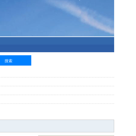
泥工
钢筋工
纺织工
管道工
样衣工
装卸工