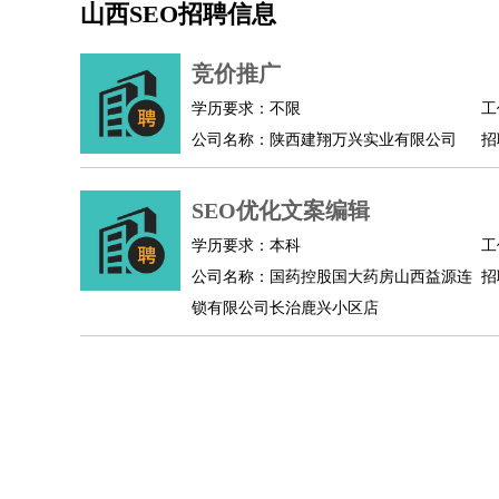
山西SEO招聘信息
机械/仪表
：
机械工程
仪器仪表
机电
版图设计
司机
：
商务司机
客车司机
货车司机
出租车司机
班车
竞价推广
物流/仓储
：
快递员
仓库管理
搬运工
物流专员
物流经理
调
学历要求：不限
工
贸易/采购
：
外贸专员
外贸经理
采购员
采购经理
商务专员
公司名称：陕西建翔万兴实业有限公司
招
保险/理赔
：
保险推销
保险顾问
核保理赔
保险经纪人
保险
餐饮类
：
厨师
服务员
传菜员
面点师
洗碗工
后厨
杂工
SEO优化文案编辑
酒店/旅游
：
酒店前台
酒店服务员
行李员
大堂经理
酒店管
学历要求：本科
工
超市/销售
：
促销导购
营业员
收银员
理货员
食品加工
品类
公司名称：国药控股国大药房山西益源连
招
美容/美发
：
发型师
美容师
化妆师
美甲师
美发助理
洗头工
锁有限公司长治鹿兴小区店
保健/按摩
：
按摩师
针灸推拿
足疗师
搓澡工
盲人按摩
娱乐/影视
：
礼仪
调酒师
摄影师
主持人
配音员
后期制作
技术开发
：
程序员
网页设计
技术专员
软件工程师
测试工
产品管理
：
产品经理
产品运营
产品助理
项目经理
高级产
电子/电气
：
无线电
电路工程
自动化
电子维修
产品工艺
家政/安保
：
保洁
保姆
保安
月嫂
钟点工
洗衣工
护工
育婴