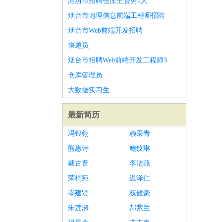
潍坊市招聘仓库主管男1人
烟台市地理信息前端工程师招聘
烟台市Web前端开发招聘
快递员
烟台市招聘Web前端开发工程师3
仓库管理员
大数据实习生
最新简历
冯银翎
赖采青
熊惠诗
鲍纹琳
戴古普
李洁燕
荣桐宛
迟泽仁
岑建贤
权健豪
朱莲淑
郝紫兰