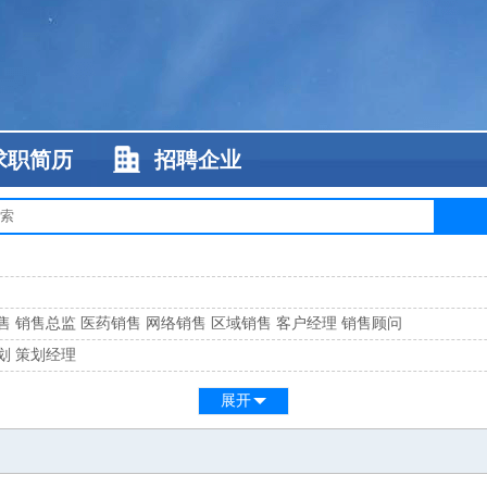
求职简历
招聘企业
售
销售总监
医药销售
网络销售
区域销售
客户经理
销售顾问
划
策划经理
系
客服总监
展开
工
缝纫工
维修工
水暖工
车工
叉车工
手机维修
电梯工
操作工
包装工
水
监
高级工程师