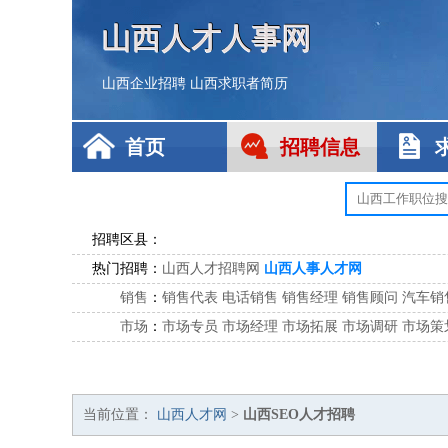
山西人才人事网
山西企业招聘
山西求职者简历
首页
招聘信息
招聘区县：
热门招聘：
山西人才招聘网
山西人事人才网
销售
：
销售代表
电话销售
销售经理
销售顾问
汽车销
市场
：
市场专员
市场经理
市场拓展
市场调研
市场策
客服
：
客服专员
电话客服
客服经理
售后服务
客户关
公关
：
公关员
公关经理
媒介专员
媒介经理
会展专员
技工/工人
：
普工
电工
木工
钳工
焊工
钣金工
锅炉工
油漆
当前位置：
山西人才网
>
山西SEO人才招聘
生产/研发
：
质量管理
生产组长
车间主任
工艺设计
生产总